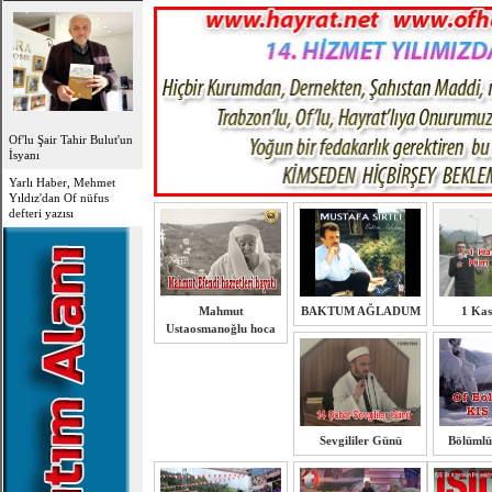
Of'lu Şair Tahir Bulut'un
İsyanı
Yarlı Haber, Mehmet
Yıldız'dan Of nüfus
defteri yazısı
Mahmut
BAKTUM AĞLADUM
1 Ka
Ustaosmanoğlu hoca
Sevgililer Günü
Bölümlü