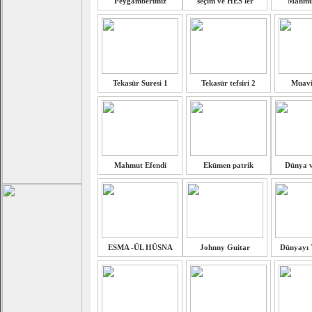
Peygamberimiz
seçim ve HES'ler
Mahmut
Tekasür Suresi 1
Tekasür tefsiri 2
Muavi
Mahmut Efendi
Ekümen patrik
Dünya v
ESMA -ÜL HÜSNA
Johnny Guitar
Dünyayı 