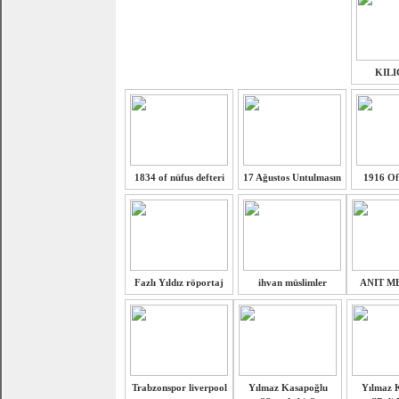
KIL
1834 of nüfus defteri
17 Ağustos Untulmasın
1916 Of
Fazlı Yıldız röportaj
ihvan müslimler
ANIT M
Trabzonspor liverpool
Yılmaz Kasapoğlu
Yılmaz 