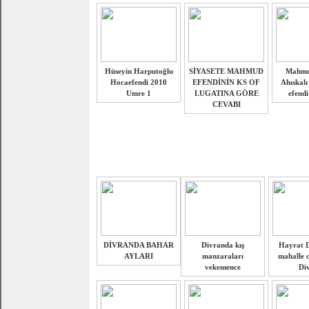
Hüseyin Harputoğlu
SİYASETE MAHMUD
Mahmud
Hocaefendi 2010
EFENDİNİN KS OF
Ahıskalı
Umre 1
LUGATINA GÖRE
efendi
CEVABI
DİVRANDA BAHAR
Divranda kış
Hayrat D
AYLARI
manzaraları
mahalle 
vekemence
Di