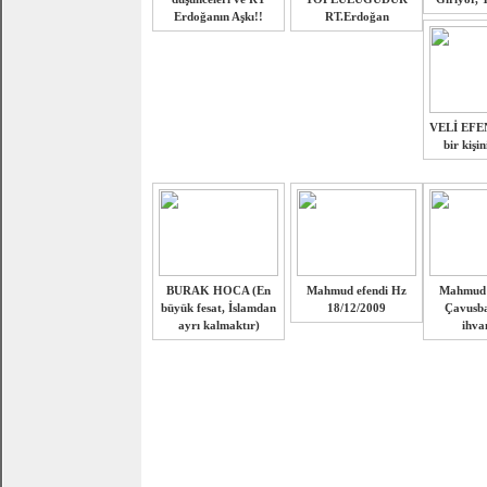
Erdoğanın Aşkı!!
RT.Erdoğan
VELİ EFEN
bir kişi
BURAK HOCA (En
Mahmud efendi Hz
Mahmud e
büyük fesat, İslamdan
18/12/2009
Çavusba
ayrı kalmaktır)
ihva