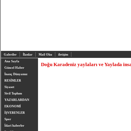
Galeriler
İlanlar
Mail Oku
iletişim
Ana Sayfa
Doğu Karadeniz yaylaları ve Yaylada ins
Güncel Haber
İnanç Dünyamız
RESİMLER
Siyaset
Sivil Toplum
YAZARLARDAN
EKONOMİ
İŞVERENLER
Spor
İdari haberler