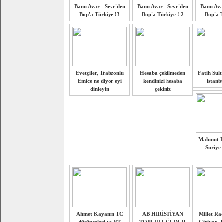
Banu Avar - Sevr'den
Banu Avar - Sevr'den
Banu Ava
Bop'a Türkiye !3
Bop'a Türkiye ! 2
Bop'a T
Evetçiler, Trabzonlu
Hesaba çekilmeden
Fatih Sul
Emice ne diyor eyi
kendinizi hesaba
istanb
dinleyin
çekiniz
Mahmut E
Suriye 
Ahmet Kayanın TC
AB HIRİSTİYAN
Millet Ra
düşünceleri ve RT
TOPLULUĞUDUR
Giriyor, 