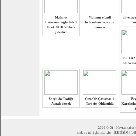
Mahmut
Mahmut efendi
aliye izz
Ustaosmanoğlu Kds 1
hz,Kurban bayramı
o
Ocak 2010 Sohbete
namazı
giderken
Bir LAZ 
Ali Kema
Sarçlı'da Trafiğe
Cizre'de Çatışma: 1
Be
Aynalı destek
Terörist Öldürüldü
Karakolu'
Ş
2026 © Of - Hayrat haberle
istek ve görüşleriniz için :
İLETİŞİM
[fat