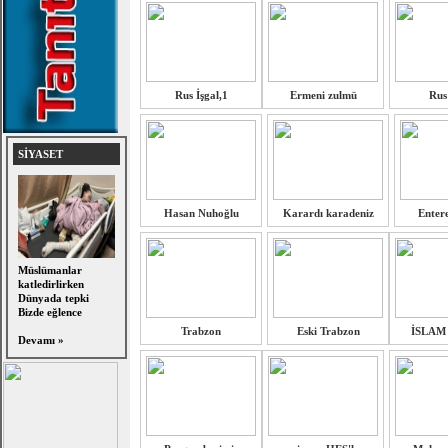
Rus İşgal,1
Ermeni zulmü
Rus 
SİYASET
Hasan Nuhoğlu
Karardı karadeniz
Entere
Müslümanlar
katledirlirken
Dünyada tepki
Bizde eğlence
Trabzon
Eski Trabzon
İSLAM
Devamı »