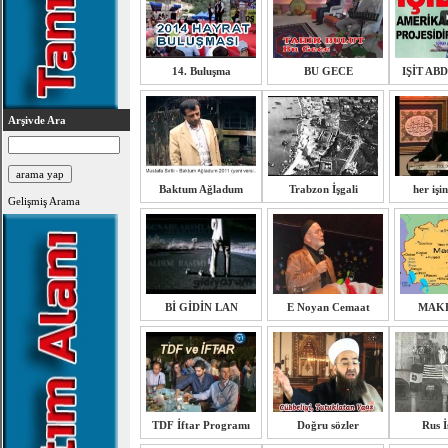
14. Buluşma
BU GECE
IŞİT AB
Arşivde Ara
Baktum Ağladum
Trabzon İşgali
her işi
Gelişmiş Arama
Bİ GİDİN LAN
E Noyan Cemaat
MAK
TDF İftar Programı
Doğru sözler
Rus İ