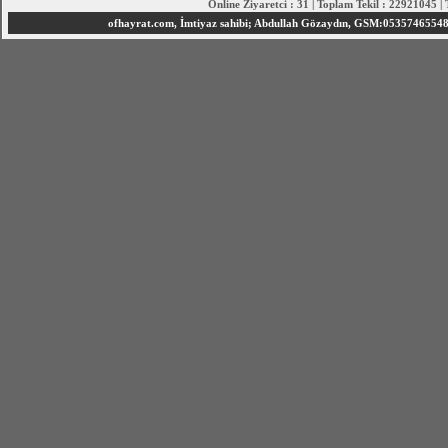
Online Ziyaretci : 31 | Toplam Tekil : 22921045 |
ofhayrat.com, İmtiyaz sahibi; Abdullah Gözaydın, GSM:05357465548 S