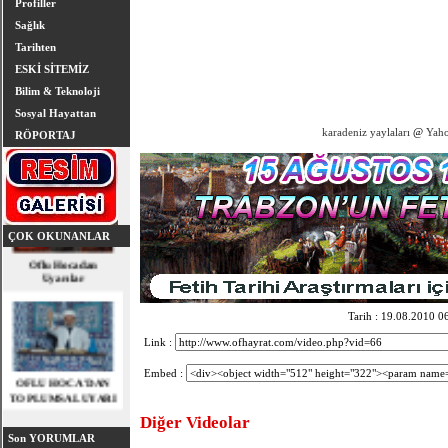
Profiller
Sağlık
Tarihten
ESKİ SİTEMİZ
Bilim & Teknoloji
Sosyal Hayattan
karadeniz yaylaları
@
Yaho
RÖPORTAJ
ÇOK OKUNANLAR
Oflu Hocadan
Uyarılar
Tarih : 19.08.2010 0
Link :
OFLU HOCA'DAN
TOPLUMSAL UYARI
Embed :
Diğer Videolar
Son YORUMLAR