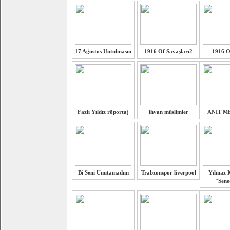
17 Ağustos Untulmasın
1916 Of Savaşları2
1916 O
Fazlı Yıldız röportaj
ihvan müslimler
ANIT M
Bi Seni Unutamadım
Trabzonspor liverpool
Yılmaz 
"Sene