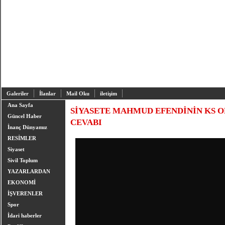
Galeriler
İlanlar
Mail Oku
iletişim
Ana Sayfa
SİYASETE MAHMUD EFENDİNİN KS O
Güncel Haber
CEVABI
İnanç Dünyamız
RESİMLER
Siyaset
Sivil Toplum
YAZARLARDAN
EKONOMİ
İŞVERENLER
Spor
İdari haberler