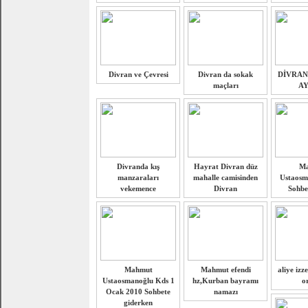
Divran ve Çevresi
Divran da sokak
DİVRAN
maçları
AY
Divranda kış
Hayrat Divran düz
M
manzaraları
mahalle camisinden
Ustaosm
vekemence
Divran
Sohbet
Mahmut
Mahmut efendi
aliye izz
Ustaosmanoğlu Kds 1
hz,Kurban bayramı
o
Ocak 2010 Sohbete
namazı
giderken