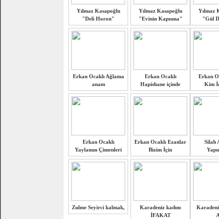
Yılmaz Kasapoğlu
Yılmaz Kasapoğlu
Yılmaz 
"Deli Horon"
"Evinin Kapısına"
"Gül D
Erkan Ocaklı Ağlama
Erkan Ocaklı
Erkan Oc
anam
Hapishane içinde
Kim İc
Erkan Ocaklı
Erkan Ocaklı Ezanlar
Silah 
Yaylanun Çimenleri
Bizim İçin
Yapım
Zulme Seyirci kalmak,
Karadeniz kadını
Karadeni
İFAKAT
A