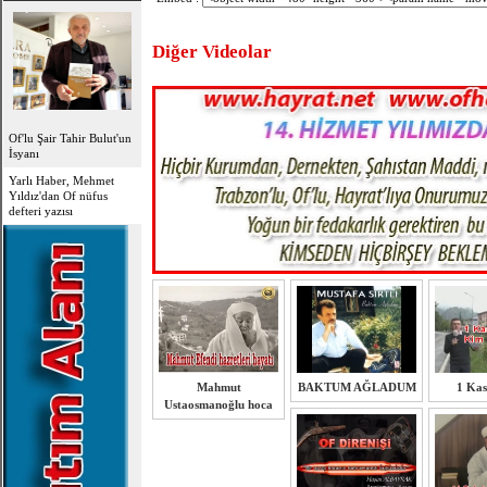
Diğer Videolar
Of'lu Şair Tahir Bulut'un
İsyanı
Yarlı Haber, Mehmet
Yıldız'dan Of nüfus
defteri yazısı
Mahmut
BAKTUM AĞLADUM
1 Ka
Ustaosmanoğlu hoca