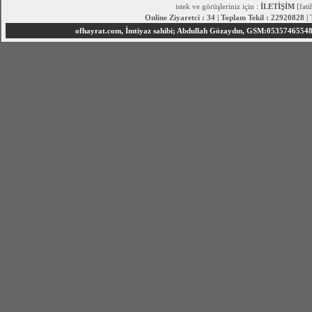
istek ve görüşleriniz için :
İLETİŞİM
[fat
Online Ziyaretci : 34 | Toplam Tekil : 22920828 |
ofhayrat.com, İmtiyaz sahibi; Abdullah Gözaydın, GSM:05357465548 S