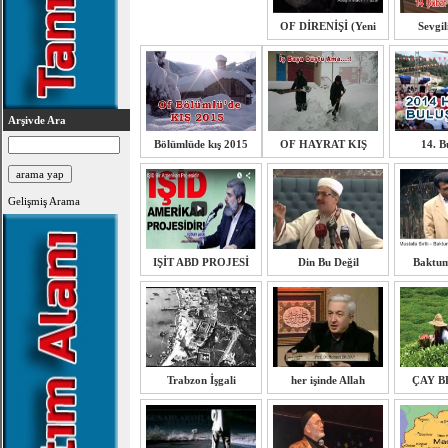
OF DİRENİŞİ (Yeni
Sevgil
Arşivde Ara
Bölümlüde kış 2015
OF HAYRAT KIŞ
14. B
Gelişmiş Arama
IŞİT ABD PROJESİ
Din Bu Değil
Baktu
Trabzon İşgali
her işinde Allah
ÇAY B