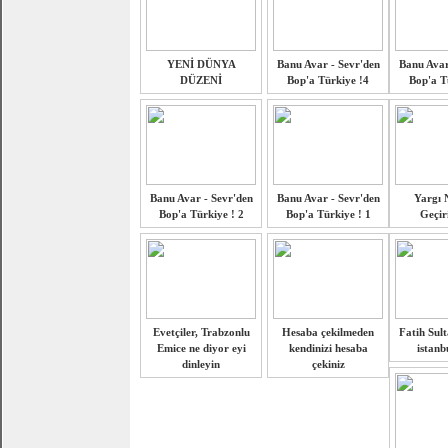
YENİ DÜNYA
Banu Avar - Sevr'den
Banu Avar
DÜZENİ
Bop'a Türkiye !4
Bop'a T
Banu Avar - Sevr'den
Banu Avar - Sevr'den
Yargı N
Bop'a Türkiye ! 2
Bop'a Türkiye ! 1
Geçir
Evetçiler, Trabzonlu
Hesaba çekilmeden
Fatih Sul
Emice ne diyor eyi
kendinizi hesaba
istanb
dinleyin
çekiniz