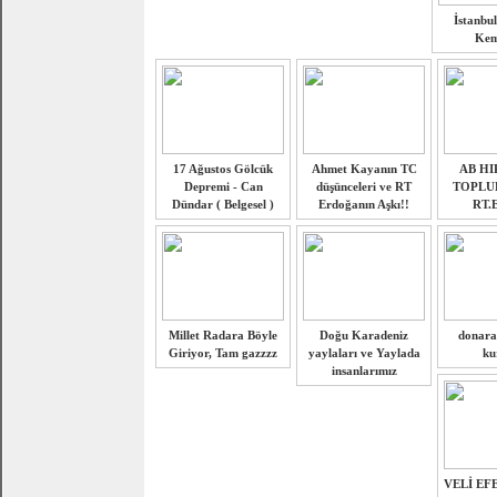
İstanbul
Kem
17 Ağustos Gölcük
Ahmet Kayanın TC
AB HI
Depremi - Can
düşünceleri ve RT
TOPLU
Dündar ( Belgesel )
Erdoğanın Aşkı!!
RT.
Millet Radara Böyle
Doğu Karadeniz
donara
Giriyor, Tam gazzzz
yaylaları ve Yaylada
ku
insanlarımız
VELİ EFE