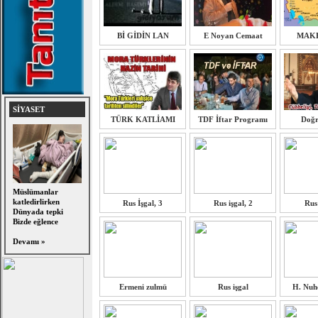
Bİ GİDİN LAN
E Noyan Cemaat
MAK
SİYASET
TÜRK KATLİAMI
TDF İftar Programı
Doğr
Müslümanlar
katledirlirken
Rus İşgal, 3
Rus işgal, 2
Rus 
Dünyada tepki
Bizde eğlence
Devamı »
Ermeni zulmü
Rus işgal
H. Nuh