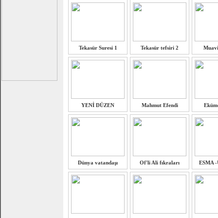
Tekasür Suresi 1
Tekasür tefsiri 2
Muavi
YENİ DÜZEN
Mahmut Efendi
Eküme
Dünya vatandaşı
Of'li Ali fıkraları
ESMA 