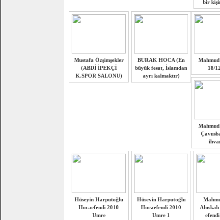
bir kiş
Mustafa Özşimşekler
BURAK HOCA (En
Mahmud 
(ABDİ İPEKÇİ
büyük fesat, İslamdan
18/1
K.SPOR SALONU)
ayrı kalmaktır)
Mahmud e
Çavusba
ihva
Hüseyin Harputoğlu
Hüseyin Harputoğlu
Mahmud
Hocaefendi 2010
Hocaefendi 2010
Ahıskalı
Umre
Umre 1
efendi