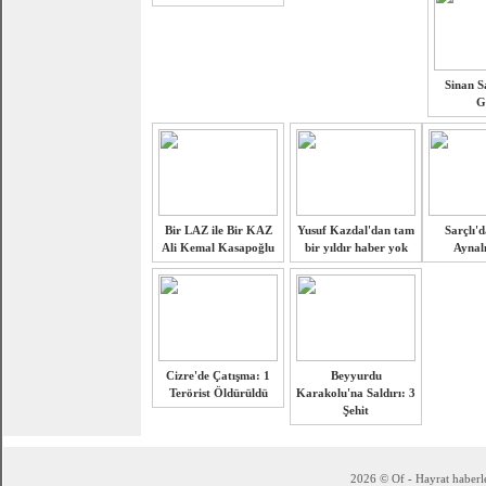
Sinan Sa
G
Bir LAZ ile Bir KAZ
Yusuf Kazdal'dan tam
Sarçlı'd
Ali Kemal Kasapoğlu
bir yıldır haber yok
Aynalı
Cizre'de Çatışma: 1
Beyyurdu
Terörist Öldürüldü
Karakolu'na Saldırı: 3
Şehit
2026 © Of - Hayrat haberle