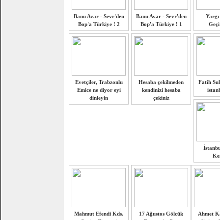
Banu Avar - Sevr'den
Banu Avar - Sevr'den
Yargı 
Bop'a Türkiye ! 2
Bop'a Türkiye ! 1
Geçi
Evetçiler, Trabzonlu
Hesaba çekilmeden
Fatih Su
Emice ne diyor eyi
kendinizi hesaba
istan
dinleyin
çekiniz
İstanbu
Ke
Mahmut Efendi Kds.
17 Ağustos Gölcük
Ahmet K