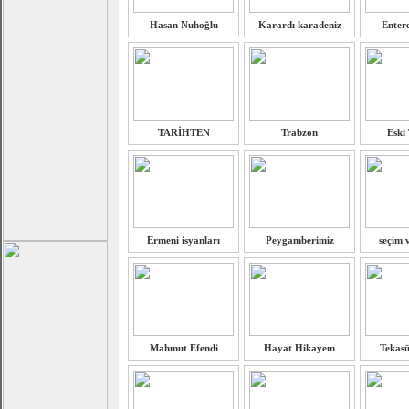
Hasan Nuhoğlu
Karardı karadeniz
Entere
TARİHTEN
Trabzon
Eski
Ermeni isyanları
Peygamberimiz
seçim 
Mahmut Efendi
Hayat Hikayem
Tekasü