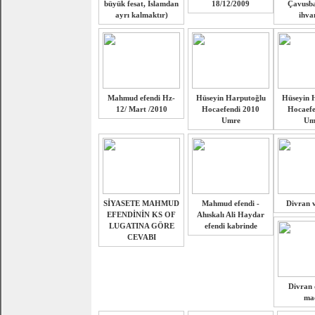
büyük fesat, İslamdan
18/12/2009
Çavusba
ayrı kalmaktır)
ihva
Mahmud efendi Hz-
Hüseyin Harputoğlu
Hüseyin 
12/ Mart /2010
Hocaefendi 2010
Hocaefe
Umre
Um
SİYASETE MAHMUD
Mahmud efendi -
Divran v
EFENDİNİN KS OF
Ahıskalı Ali Haydar
LUGATINA GÖRE
efendi kabrinde
CEVABI
Divran 
maç