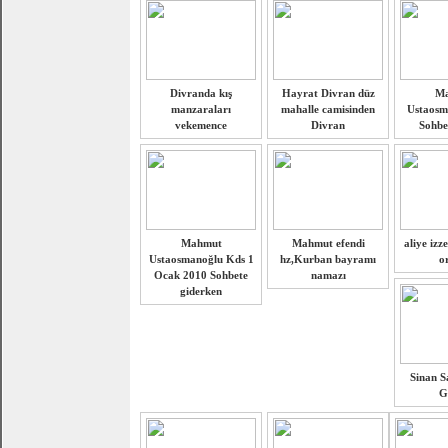
Divranda kış
Hayrat Divran düz
M
manzaraları
mahalle camisinden
Ustaosm
vekemence
Divran
Sohbet
Mahmut
Mahmut efendi
aliye izz
Ustaosmanoğlu Kds 1
hz,Kurban bayramı
o
Ocak 2010 Sohbete
namazı
giderken
Sinan Sa
G