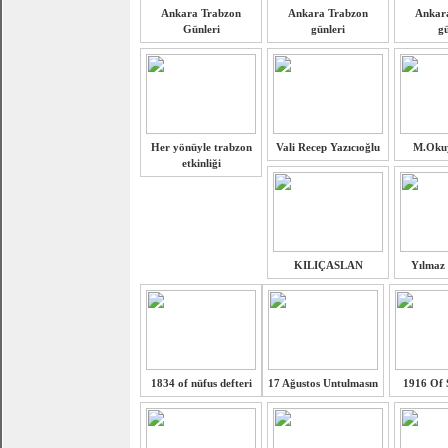
Ankara Trabzon
Ankara Trabzon
Ankar
Günleri
günleri
gü
Her yönüyle trabzon
Vali Recep Yazıcıoğlu
M.Oku
etkinliği
KILIÇASLAN
Yılmaz
1834 of nüfus defteri
17 Ağustos Untulmasın
1916 Of 