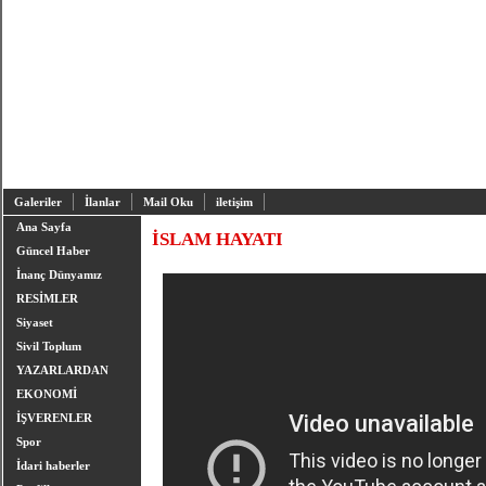
Galeriler
İlanlar
Mail Oku
iletişim
Ana Sayfa
İSLAM HAYATI
Güncel Haber
İnanç Dünyamız
RESİMLER
Siyaset
Sivil Toplum
YAZARLARDAN
EKONOMİ
İŞVERENLER
Spor
İdari haberler