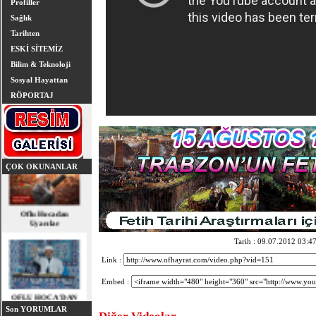
Profiller
Sağlık
Tarihten
ESKİ SİTEMİZ
Bilim & Teknoloji
Sosyal Hayattan
RÖPORTAJ
ÇOK OKUNANLAR
Oflu Hocadan
Uyarılar
Tarih : 09.07.2012 03:4
Link :
OFLU HOCA'DAN
Embed :
TOPLUMSAL UYARI
Son YORUMLAR