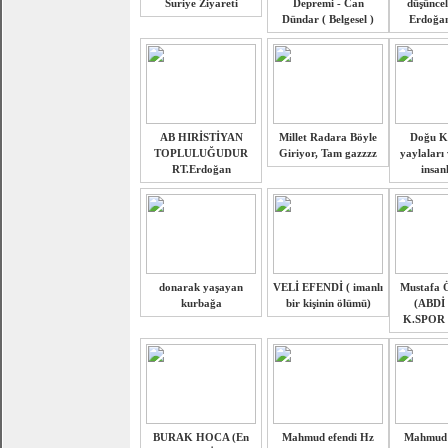
Suriye Ziyareti
Depremi - Can
düşüncel
Dündar ( Belgesel )
Erdoğan
AB HIRİSTİYAN
Millet Radara Böyle
Doğu K
TOPLULUĞUDUR
Giriyor, Tam gazzzz
yaylaları
RT.Erdoğan
insan
donarak yaşayan
VELİ EFENDİ ( imanlı
Mustafa Ö
kurbağa
bir kişinin ölümü)
(ABDİ
K.SPOR
BURAK HOCA (En
Mahmud efendi Hz
Mahmud e