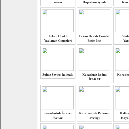
anam
Hapishane içinde
Kim İ
Erkan Ocaklı
Erkan Ocaklı Ezanlar
Silah
Yaylanun Çimenleri
Bizim İçin
Yapı
Zulme Seyirci kalmak,
Karadeniz kadını
Karaden
İFAKAT
Karadenizde İstavrit
Karadenizde Palamut
Hafize
Avcıları
avcılığı
Hayat