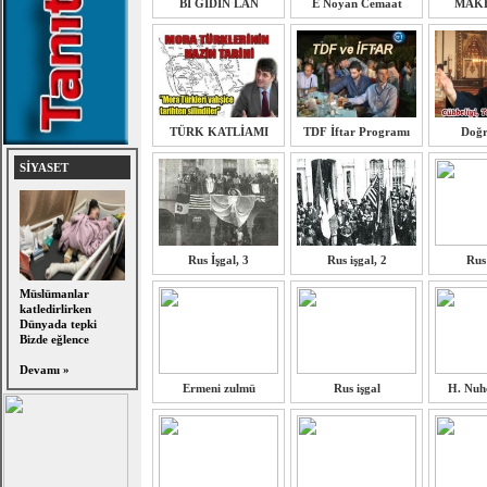
Bİ GİDİN LAN
E Noyan Cemaat
MAK
TÜRK KATLİAMI
TDF İftar Programı
Doğr
SİYASET
Rus İşgal, 3
Rus işgal, 2
Rus 
Müslümanlar
katledirlirken
Dünyada tepki
Bizde eğlence
Devamı »
Ermeni zulmü
Rus işgal
H. Nuh