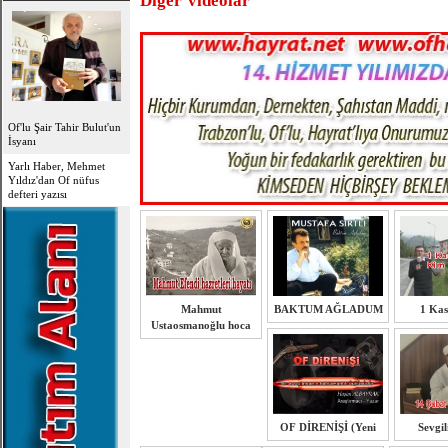
Diğer Videolar
Of'lu Şair Tahir Bulut'un
İsyanı
Yarlı Haber, Mehmet
Yıldız'dan Of nüfus
defteri yazısı
Mahmut
BAKTUM AĞLADUM
1 Ka
Ustaosmanoğlu hoca
OF DİRENİŞİ (Yeni
Sevgil