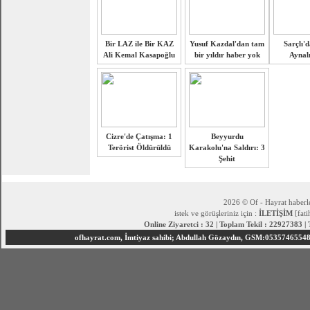
Bir LAZ ile Bir KAZ
Yusuf Kazdal'dan tam
Sarçlı'd
Ali Kemal Kasapoğlu
bir yıldır haber yok
Aynalı
Cizre'de Çatışma: 1
Beyyurdu
Terörist Öldürüldü
Karakolu'na Saldırı: 3
Şehit
2026 © Of - Hayrat haberle
istek ve görüşleriniz için :
İLETİŞİM
[fat
Online Ziyaretci : 32 | Toplam Tekil : 22927383 |
ofhayrat.com, İmtiyaz sahibi; Abdullah Gözaydın, GSM:05357465548 S