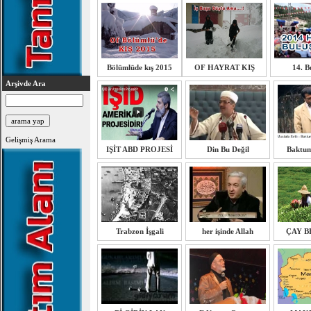
Bölümlüde kış 2015
OF HAYRAT KIŞ
14. B
Arşivde Ara
Gelişmiş Arama
IŞİT ABD PROJESİ
Din Bu Değil
Baktu
Trabzon İşgali
her işinde Allah
ÇAY B