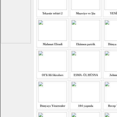
Tekasür tefsiri 2
Muaviye ve Şia
YEN
Mahmut Efendi
Ekümen patrik
Dünya 
Of'li Ali fıkraları
ESMA -ÜL HÜSNA
Johnn
Dünyayı Yönetenler
104 yaşında
Recep 