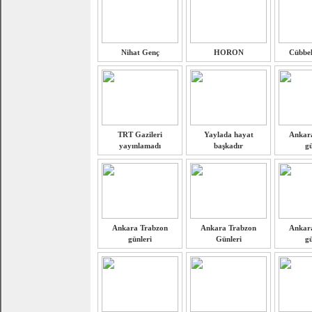
Nihat Genç
HORON
Cübbel
TRT Gazileri
Yaylada hayat
Ankar
yayınlamadı
başkadır
gü
Ankara Trabzon
Ankara Trabzon
Ankar
günleri
Günleri
gü