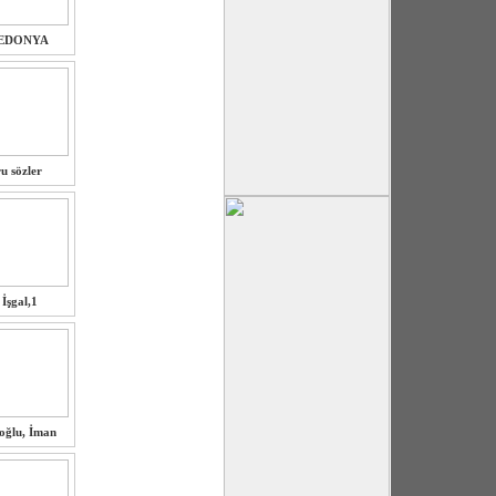
EDONYA
u sözler
İşgal,1
oğlu, İman