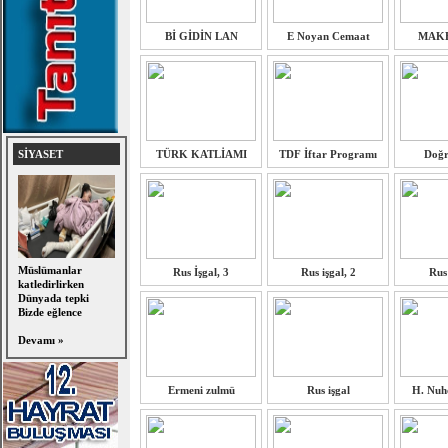
Bİ GİDİN LAN
E Noyan Cemaat
MAK
SİYASET
TÜRK KATLİAMI
TDF İftar Programı
Doğr
Müslümanlar
Rus İşgal, 3
Rus işgal, 2
Rus 
katledirlirken
Dünyada tepki
Bizde eğlence
Devamı »
Ermeni zulmü
Rus işgal
H. Nuh