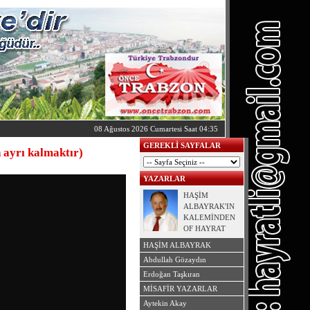
08 Ağustos 2026 Cumartesi Saat 04:35
GEREKLİ SAYFALAR
ayrı kalmaktır)
YAZARLAR
HAŞİM
ALBAYRAK'IN
KALEMİNDEN
OF HAYRAT
BELGESELİ
HAŞİM ALBAYRAK
Abdullah Gözaydın
Erdoğan Taşkıran
MİSAFİR YAZARLAR
Aytekin Akay