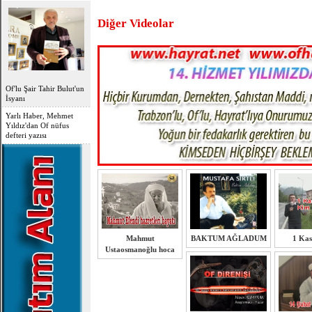
Diğer Videolar
Of'lu Şair Tahir Bulut'un
İsyanı
Yarlı Haber, Mehmet
Yıldız'dan Of nüfus
defteri yazısı
Mahmut
BAKTUM AĞLADUM
1 Ka
Ustaosmanoğlu hoca