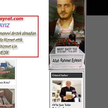
Güncel haber
sım Kim?
Of'lu Şair Tahir