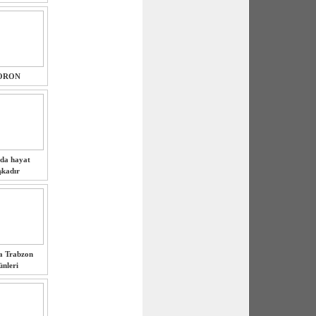
ORON
da hayat
şkadır
a Trabzon
nleri