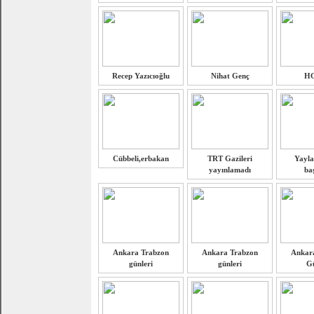
Recep Yazıcıoğlu
Nihat Genç
H
Cübbeli,erbakan
TRT Gazileri
Yayla
yayınlamadı
ba
Ankara Trabzon
Ankara Trabzon
Ankar
günleri
günleri
Gü