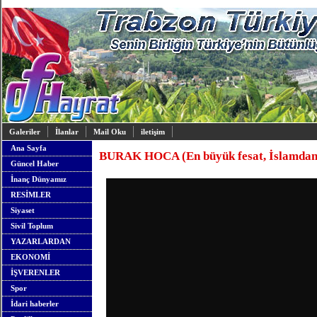
Galeriler
İlanlar
Mail Oku
iletişim
Ana Sayfa
BURAK HOCA (En büyük fesat, İslamdan 
Güncel Haber
İnanç Dünyamız
RESİMLER
Siyaset
Sivil Toplum
YAZARLARDAN
EKONOMİ
İŞVERENLER
Spor
İdari haberler