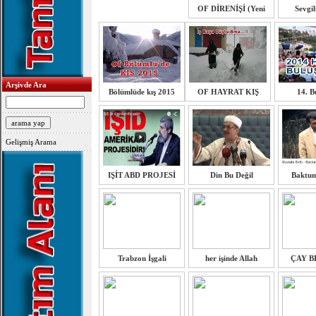
OF DİRENİŞİ (Yeni
Sevgil
Arşivde Ara
Bölümlüde kış 2015
OF HAYRAT KIŞ
14. B
Gelişmiş Arama
IŞİT ABD PROJESİ
Din Bu Değil
Baktu
Trabzon İşgali
her işinde Allah
ÇAY B