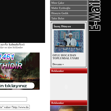
Mine Çakır
Mahir Eyüboğlu
Hüseyin Gedik
Tahir Bulut
İnanç Dünyası
 ayrÄ± kalmaktÄ±r)
lar ve tüm bölümler
OFLU HOCA'DAN
TOPLUMSAL UYARI
Devamı »
Reklamlar
2
Reklamlar