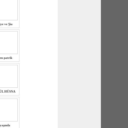
ye ve Şia
n patrik
-ÜL HÜSNA
yaşında