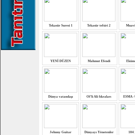
Tekasür Suresi 1
Tekasür tefsiri 2
Muavi
YENİ DÜZEN
Mahmut Efendi
Eküme
Dünya vatandaşı
Of'li Ali fıkraları
ESMA 
Johnny Guitar
Dünyayı Yönetenler
104 