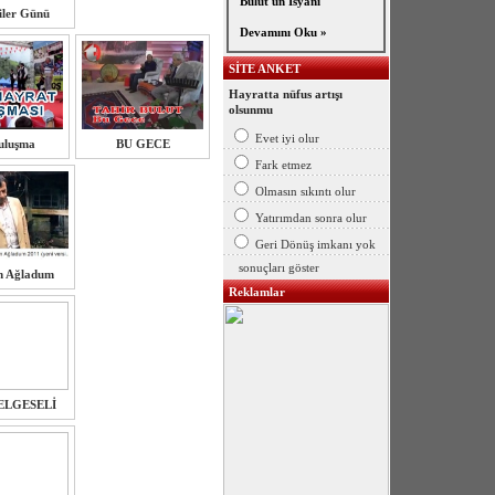
Bulut'un İsyanı
iler Günü
Devamını Oku »
SİTE ANKET
Hayratta nüfus artışı
olsunmu
Evet iyi olur
uluşma
BU GECE
Fark etmez
Olmasın sıkıntı olur
Yatırımdan sonra olur
Geri Dönüş imkanı yok
sonuçları göster
m Ağladum
Reklamlar
ELGESELİ