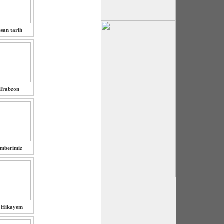
san tarih
 Trabzon
mberimiz
 Hikayem