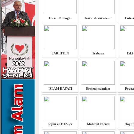
Hasan Nuhoğlu
Karardı karadeniz
Entere
TARİHTEN
Trabzon
Eski
İSLAM HAYATI
Ermeni isyanları
Peyga
seçim ve HES'ler
Mahmut Efendi
Hayat