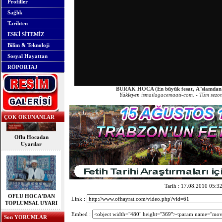
Profiller
Sağlık
Tarihten
ESKİ SİTEMİZ
Bilim & Teknoloji
Sosyal Hayattan
RÖPORTAJ
BURAK HOCA (En büyük fesat, Ä°slamdan
Yükleyen
ismailagacemaati-com
. -
Tüm sezon
ÇOK OKUNANLAR
Oflu Hocadan
Uyarılar
OFLU HOCA'DAN
Tarih : 17.08.2010 05:3
TOPLUMSAL UYARI
Link :
Embed :
Son YORUMLAR