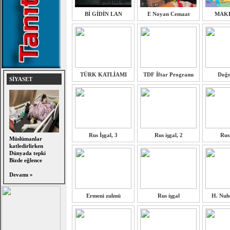
Bİ GİDİN LAN
E Noyan Cemaat
MAK
TÜRK KATLİAMI
TDF İftar Programı
Doğr
SİYASET
Rus İşgal, 3
Rus işgal, 2
Rus 
Müslümanlar
katledirlirken
Dünyada tepki
Bizde eğlence
Devamı »
Ermeni zulmü
Rus işgal
H. Nuh