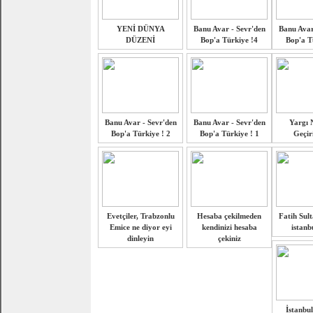
YENİ DÜNYA
Banu Avar - Sevr'den
Banu Avar
DÜZENİ
Bop'a Türkiye !4
Bop'a T
Banu Avar - Sevr'den
Banu Avar - Sevr'den
Yargı N
Bop'a Türkiye ! 2
Bop'a Türkiye ! 1
Geçir
Evetçiler, Trabzonlu
Hesaba çekilmeden
Fatih Sul
Emice ne diyor eyi
kendinizi hesaba
istanb
dinleyin
çekiniz
İstanbul