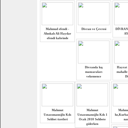
Mahmud efendi -
Divran ve Çevresi
DİVRAN
Ahıskalı Ali Haydar
AY
efendi kabrinde
Divranda kış
Hayrat 
manzaraları
mahalle
vekemence
D
Mahmut
Mahmut
Mahmut
Ustaosmanoğlu Kds
Ustaosmanoğlu Kds 1
hz,Kurba
Sohbet özetleri
Ocak 2010 Sohbete
na
giderken