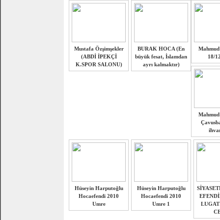
Mustafa Özşimşekler
BURAK HOCA (En
Mahmud 
(ABDİ İPEKÇİ
büyük fesat, İslamdan
18/1
K.SPOR SALONU)
ayrı kalmaktır)
Mahmud e
Çavusba
ihva
Hüseyin Harputoğlu
Hüseyin Harputoğlu
SİYASE
Hocaefendi 2010
Hocaefendi 2010
EFENDİ
Umre
Umre 1
LUGAT
C