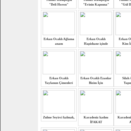
"Deli Horon"
"Evinin Kapısına"
"Gül D
Erkan Ocaklı Ağlama
Erkan Ocaklı
Erkan Oc
anam
Hapishane içinde
Kim İc
Erkan Ocaklı
Erkan Ocaklı Ezanlar
Silah 
Yaylanun Çimenleri
Bizim İçin
Yapım
Zulme Seyirci kalmak,
Karadeniz kadını
Karadeni
İFAKAT
A