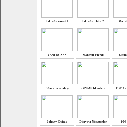
Tekasür Suresi 1
Tekasür tefsiri 2
Muavi
YENİ DÜZEN
Mahmut Efendi
Eküme
Dünya vatandaşı
Of'li Ali fıkraları
ESMA 
Johnny Guitar
Dünyayı Yönetenler
104 