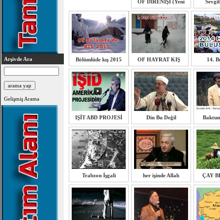
OF DİRENİŞİ (Yeni
Sevgil
Arşivde Ara
Bölümlüde kış 2015
OF HAYRAT KIŞ
14. B
Gelişmiş Arama
IŞİT ABD PROJESİ
Din Bu Değil
Baktu
Trabzon İşgali
her işinde Allah
ÇAY B