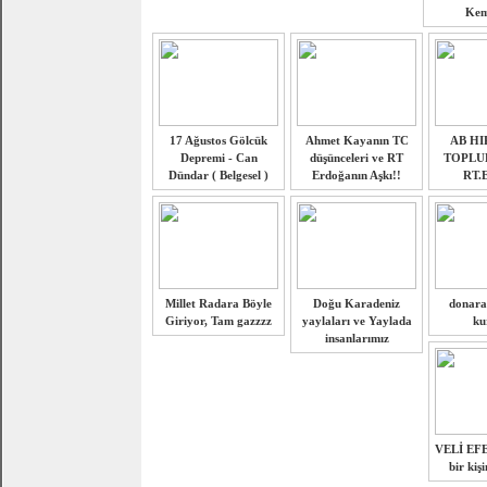
Kem
17 Ağustos Gölcük
Ahmet Kayanın TC
AB HI
Depremi - Can
düşünceleri ve RT
TOPLU
Dündar ( Belgesel )
Erdoğanın Aşkı!!
RT.
Millet Radara Böyle
Doğu Karadeniz
donara
Giriyor, Tam gazzzz
yaylaları ve Yaylada
ku
insanlarımız
VELİ EFE
bir kiş