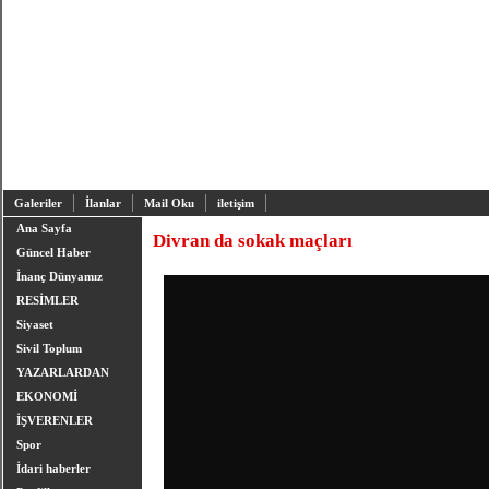
Galeriler
İlanlar
Mail Oku
iletişim
Ana Sayfa
Divran da sokak maçları
Güncel Haber
İnanç Dünyamız
RESİMLER
Siyaset
Sivil Toplum
YAZARLARDAN
EKONOMİ
İŞVERENLER
Spor
İdari haberler