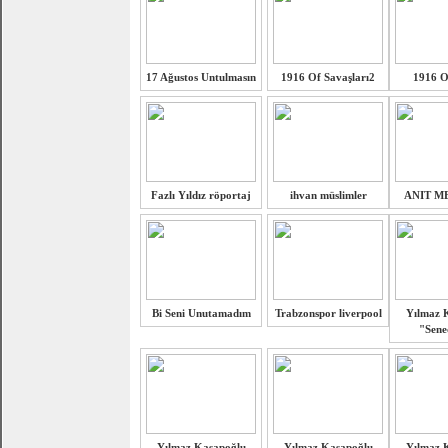
17 Ağustos Untulmasın
1916 Of Savaşları2
1916 O
Fazlı Yıldız röportaj
ihvan müslimler
ANIT M
Bi Seni Unutamadım
Trabzonspor liverpool
Yılmaz 
"Sene
Yılmaz Kasapoğlu
Yılmaz Kasapoğlu
Yılmaz 