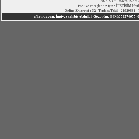
2026 © Of - Hayrat haberle
istek ve görüşleriniz için :
İLETİŞİM
[fat
Online Ziyaretci : 32 | Toplam Tekil : 22920831 |
ofhayrat.com, İmtiyaz sahibi; Abdullah Gözaydın, GSM:05357465548 S