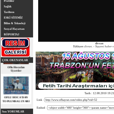
Profiller
Sağlık
Tarihten
ESKİ SİTEMİZ
Bilim & Teknoloji
Sosyal Hayattan
RÖPORTAJ
divran
Yükleyen
divran
. -
Yepyeni haber 
ÇOK OKUNANLAR
Oflu Hocadan
Uyarılar
OFLU HOCA'DAN
Tarih : 12.08.2010 19:2
TOPLUMSAL UYARI
Link :
Embed :
Son YORUMLAR