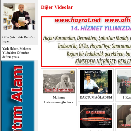
Diğer Videolar
Of'lu Şair Tahir Bulut'un
İsyanı
Yarlı Haber, Mehmet
Yıldız'dan Of nüfus
defteri yazısı
Mahmut
BAKTUM AĞLADUM
1 Ka
Ustaosmanoğlu hoca