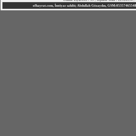
ofhayrat.com, İmtiyaz sahibi; Abdullah Gözaydın, GSM:05357465548 S