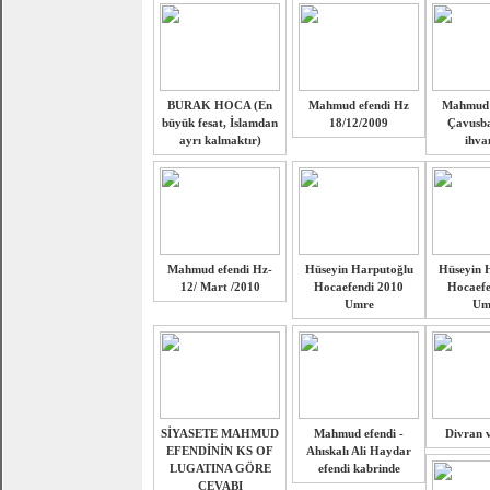
BURAK HOCA (En
Mahmud efendi Hz
Mahmud e
büyük fesat, İslamdan
18/12/2009
Çavusba
ayrı kalmaktır)
ihva
Mahmud efendi Hz-
Hüseyin Harputoğlu
Hüseyin 
12/ Mart /2010
Hocaefendi 2010
Hocaefe
Umre
Um
SİYASETE MAHMUD
Mahmud efendi -
Divran v
EFENDİNİN KS OF
Ahıskalı Ali Haydar
LUGATINA GÖRE
efendi kabrinde
CEVABI