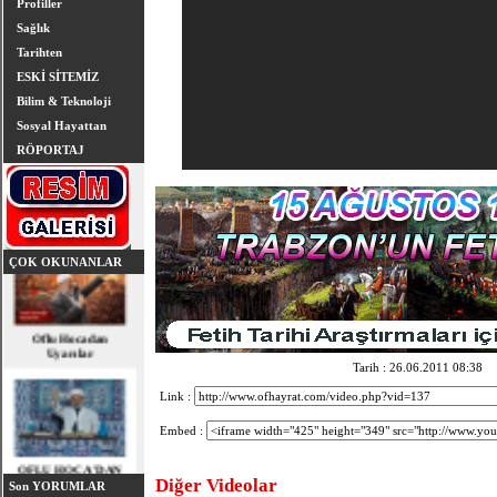
Profiller
Sağlık
Tarihten
ESKİ SİTEMİZ
Bilim & Teknoloji
Sosyal Hayattan
RÖPORTAJ
ÇOK OKUNANLAR
Oflu Hocadan
Uyarılar
Tarih : 26.06.2011 08:38
Link :
Embed :
OFLU HOCA'DAN
TOPLUMSAL UYARI
Diğer Videolar
Son YORUMLAR