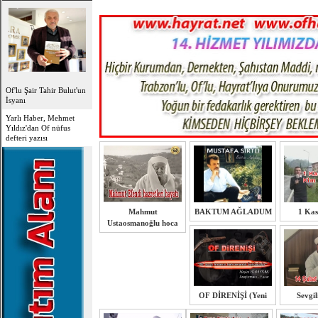
Of'lu Şair Tahir Bulut'un
İsyanı
Yarlı Haber, Mehmet
Yıldız'dan Of nüfus
defteri yazısı
Mahmut
BAKTUM AĞLADUM
1 Ka
Ustaosmanoğlu hoca
OF DİRENİŞİ (Yeni
Sevgil