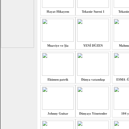
Hayat Hikayem
Tekasür Suresi 1
Tekasür 
Muaviye ve Şia
YENİ DÜZEN
Mahmut
Ekümen patrik
Dünya vatandaşı
ESMA -
Johnny Guitar
Dünyayı Yönetenler
104 y