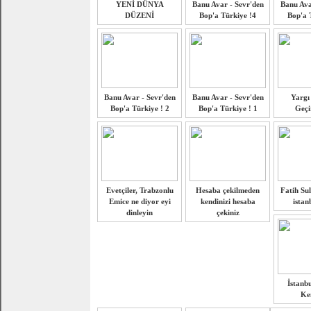
YENİ DÜNYA
Banu Avar - Sevr'den
Banu Ava
DÜZENİ
Bop'a Türkiye !4
Bop'a 
Banu Avar - Sevr'den
Banu Avar - Sevr'den
Yargı 
Bop'a Türkiye ! 2
Bop'a Türkiye ! 1
Geçi
Evetçiler, Trabzonlu
Hesaba çekilmeden
Fatih Su
Emice ne diyor eyi
kendinizi hesaba
istan
dinleyin
çekiniz
İstanbu
Ke