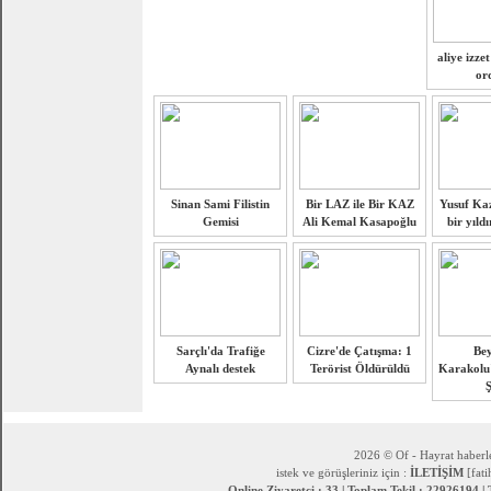
aliye izze
or
Sinan Sami Filistin
Bir LAZ ile Bir KAZ
Yusuf Ka
Gemisi
Ali Kemal Kasapoğlu
bir yıld
Sarçlı'da Trafiğe
Cizre'de Çatışma: 1
Be
Aynalı destek
Terörist Öldürüldü
Karakolu'
Ş
2026 © Of - Hayrat haberle
istek ve görüşleriniz için :
İLETİŞİM
[fat
Online Ziyaretci : 33 | Toplam Tekil : 22926194 |