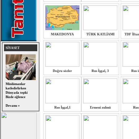
MAKEDONYA
TÜRK KATLİAMI
TDF İfta
SİYASET
Doğru sözler
Rus İşgal, 3
Rus i
Müslümanlar
katledirlirken
Dünyada tepki
Bizde eğlence
Devamı »
Rus İşgal,1
Ermeni zulmü
Rus 