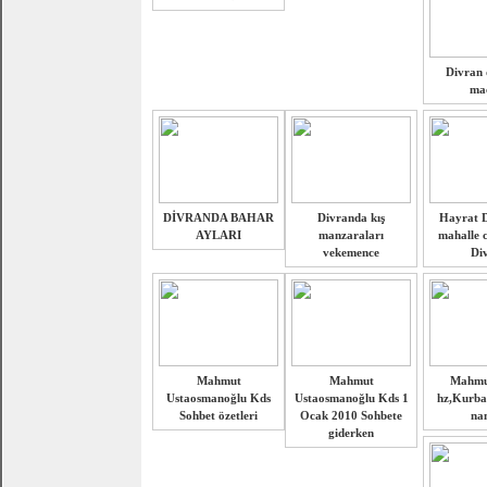
Divran 
maç
DİVRANDA BAHAR
Divranda kış
Hayrat D
AYLARI
manzaraları
mahalle 
vekemence
Di
Mahmut
Mahmut
Mahmut
Ustaosmanoğlu Kds
Ustaosmanoğlu Kds 1
hz,Kurba
Sohbet özetleri
Ocak 2010 Sohbete
na
giderken