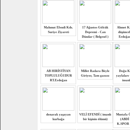
Mahmut Efendi Kds.
17 Ağustos Gölcük
Ahmet K
Suriye Ziyareti
Depremi - Can
düşüncel
Dündar ( Belgesel )
Erdoğan
AB HIRİSTİYAN
Millet Radara Böyle
Doğu K
TOPLULUĞUDUR
Giriyor, Tam gazzzz
yaylaları
RT.Erdoğan
insan
donarak yaşayan
VELİ EFENDİ ( imanlı
Mustafa Ö
kurbağa
bir kişinin ölümü)
(ABDİ
K.SPOR