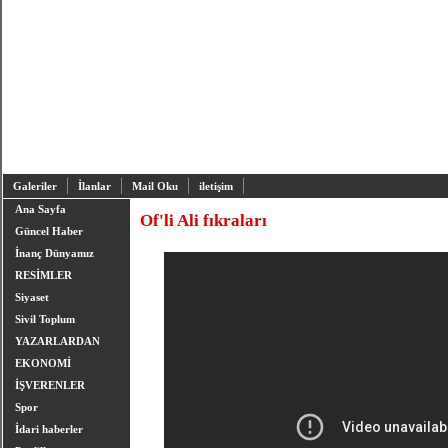
Galeriler
İlanlar
Mail Oku
iletişim
Ana Sayfa
Of'li Ali fıkraları
Güncel Haber
İnanç Dünyamız
RESİMLER
Siyaset
Sivil Toplum
YAZARLARDAN
EKONOMİ
İŞVERENLER
Spor
İdari haberler