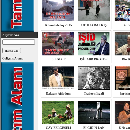
Bölümlüde kış 2015
OF HAYRAT KIŞ
14. B
Arşivde Ara
Gelişmiş Arama
BU GECE
IŞİT ABD PROJESİ
Din B
Baktum Ağladum
Trabzon İşgali
her işi
ÇAY BELGESELİ
Bİ GİDİN LAN
E Noya