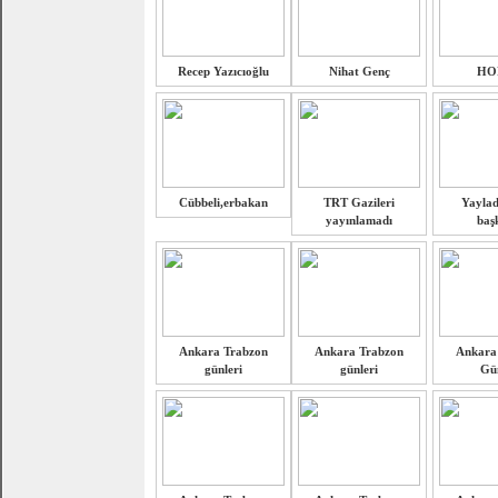
Recep Yazıcıoğlu
Nihat Genç
HO
Cübbeli,erbakan
TRT Gazileri
Yaylad
yayınlamadı
baş
Ankara Trabzon
Ankara Trabzon
Ankara
günleri
günleri
Gün