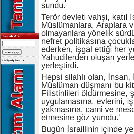
sundu.
Terör devleti vahşi, katıl İ
Müslümanlara, Araplara v
olmayanlara yönelik sürd
Arşivde Ara
nefret politikasına çocukla
ederken, işgal ettiği her y
Yahudilerden oluşan yerle
Gelişmiş Arama
yerleştirdi.
Hepsi silahlı olan, İnsan,
Müslüman düşmanı bu kitl
Filistinlileri öldürmesine, 
uygulamasına, evlerini, iş 
yakmasına, cami ve mescit
etmesine göz yumdu.’
Bugün İsraillinin içinde ye