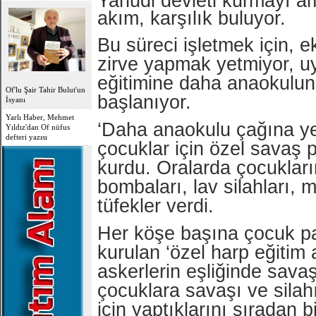
Yahudi devleti kurmayı a
OFLU HOCA'DAN
akım, karşılık buluyor.
TOPLUMSAL UYARI
Bu süreci işletmek için, 
zirve yapmak yetmiyor, uy
eğitimine daha anaokulu
Of'lu Şair Tahir Bulut'un
başlanıyor.
İsyanı
Yarlı Haber, Mehmet
‘Daha anaokulu çağına ye
Yıldız'dan Of nüfus
defteri yazısı
çocuklar için özel savaş p
kurdu. Oralarda çocukların
bombaları, lav silahları, m
tüfekler verdi.
Her köşe başına çocuk pa
kurulan ‘özel harp eğitim 
askerlerin eşliğinde savaş
çocuklara savaşı ve silah
için yaptıklarını sıradan b