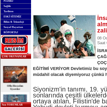
Profiller
Sağlık
Tarihten
İns
ESKİ SİTEMİZ
Bilim & Teknoloji
alm
Sosyal Hayattan
zal
RÖPORTAJ
08 Oc
Saat 
İSR
ÇAĞ
ÇOK OKUNANLAR
ÇOÇ
EĞİTİMİ VERİYOR Devletimiz bu soy
müdahil olacak diyemiyoruz çünkü h
Oflu Hocadan
Uyarılar
Siyonizm’in tanımı, 19. yü
sonlarında çeşitli ülkeler
ortaya atılan, Filistin'de 
Son YORUMLAR