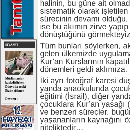
halinin, bu güne ait olmad
sistematik olarak işletilen
sürecinin devamı olduğu
ise bu akımın zirve yapıp
dönüştüğünü görmekteyiz
Tüm bunları söylerken, ak
SİYASET
gelen ülkemizde uygulam
Kur’an Kurslarının kapatı
dönemleri geldi aklımıza.
İki ayrı fotoğraf karesi dü
Müslümanlar
katledirlirken
yanda anaokulunda çocukl
Dünyada tepki
Bizde eğlence
eğitimi (İsrail), diğer yan
Devamı »
çocuklara Kur’an yasağı (
ve benzeri süreçler, bugü
yaşananların kaynağını ö
niteliktedir…