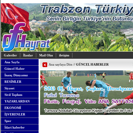
Galeriler
İlanlar
Mail Oku
iletişim
Ana Sayfa
Ana sayfaya Dön
//
GÜNCEL HABERLER
Güncel Haber
İnanç Dünyamız
RESİMLER
Siyaset
Sivil Toplum
YAZARLARDAN
EKONOMİ
İŞVERENLER
Spor
İdari haberler