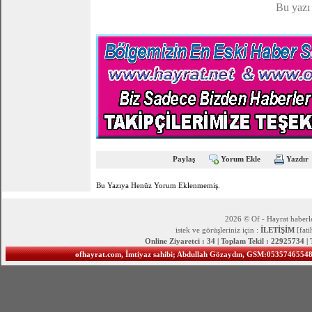
Bu yazı
Paylaş
Yorum Ekle
Yazdır
Bu Yazıya Henüz Yorum Eklenmemiş.
2026 © Of - Hayrat haberle
istek ve görüşleriniz için :
İLETİŞİM
[fat
Online Ziyaretci : 34 | Toplam Tekil : 22925734 |
ofhayrat.com, İmtiyaz sahibi; Abdullah Gözaydın, GSM:05357465548 S