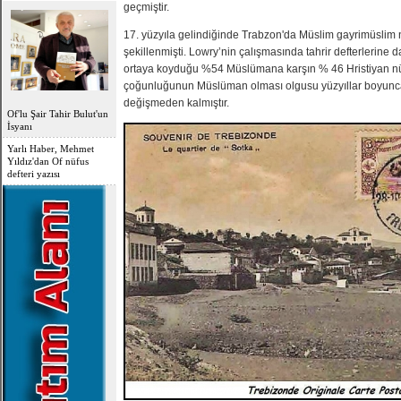
OFLU HOCA'DAN
geçmiştir.
TOPLUMSAL UYARI
17. yüzyıla gelindiğinde Trabzon'da Müslim gayrimüslim
şekillenmişti. Lowry’nin çalışmasında tahrir defterlerine 
ortaya koyduğu %54 Müslümana karşın % 46 Hristiyan nü
çoğunluğunun Müslüman olması olgusu yüzyıllar boyunc
değişmeden kalmıştır.
Of'lu Şair Tahir Bulut'un
İsyanı
Yarlı Haber, Mehmet
Yıldız'dan Of nüfus
defteri yazısı