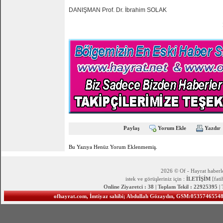
DANIŞMAN Prof. Dr. İbrahim SOLAK
Paylaş
Yorum Ekle
Yazdır
Bu Yazıya Henüz Yorum Eklenmemiş.
2026 © Of - Hayrat haberle
istek ve görüşleriniz için :
İLETİŞİM
[fat
Online Ziyaretci : 38 | Toplam Tekil : 22925395 |
ofhayrat.com, İmtiyaz sahibi; Abdullah Gözaydın, GSM:05357465548 S