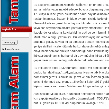
Bu tesbiti yapabilmemize imkân sağlayan en önemli unsuru
zaman nüfus yapısına etki edecek boyuta ulaşmamış olmas
17. Yüzyılın ikinci yarısı sicillerinde sınırlı sayıdaki ihtida
rastlanılmamıştır. Esasen ihtida olaylarını sicilde takip etm
Osmanlı kadıları genel bir anlayışla ihtidaları ihtida ilamı b
veya son sayfalarına alt alta yazarak kaydetmektedir. Hatt
Arşivde Ara
ifadelerde kalıplaşmış kayıtta kişinin eski ve yeni isminin be
Müslüman olduğu yazılmıştır. Bu tesbit kolaylığının olmas
arasında çok az sayıda ihtida olmuştur derken kolaylık s
şer'iye sicilleri incelendiğinde bu kurala uyulmadığı anla
Gelişmiş Arama
olayı incelenen dönem için nadir olduğundan konu ile ilgi
ihtiyacı duyulmamış, herhangi bir gayrimüslim ihtida etti
geçirilmesi lüzumu olduğunda defterdeki izlenen tarih sıra
Bu ihtidaların birisi 1832 numaralı sicilde yer almaktadır.
budur. İlamdaki kayıt “…Akçaabat nahiyesine tabi Haçuka
nam zimmi şeref-i İslam ile müşerref ve dini İsa’dan çık
ve ismi Mehmed vaz’ olunub…fi evâsıt-ı Safer 1061” şekl
kişinin nerede ne zaman Müslüman olduğu ve hangi ismi a
Aynı şekilde Miraç TOSUN’un nezir defterlerini örnek alar
için yaptığı tespitlerde benzerlik göstermektedir. TOSUN’a
nüfusu yaklaşık 10.000 kişi olup bunun yaklaşık 1/3’ü