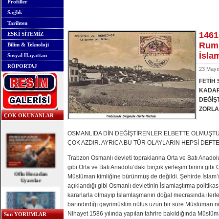
Profiller
Sağlık
Tarihten
1461
ESKİ SİTEMİZ
Rum 
Bilim & Teknoloji
İsla
Sosyal Hayattan
RÖPORTAJ
23 Mayı
FETİH 
KADAR
DEĞİŞ
ZORLA
ÇOK OKUNANLAR
OSMANLIDA DİN DEĞİŞTİRENLER ELBETTE OLMUŞTU
ÇOK AZDIR. AYRICA BU TÜR OLAYLARIN HEPSİ DEFTE
Trabzon Osmanlı devleti topraklarına Orta ve Batı Anadol
Oflu Hocadan
gibi Orta ve Batı Anadolu’daki birçok yerleşim birimi gibi
Uyarılar
Müslüman kimliğine bürünmüş de değildi. Şehirde İslam’ı
açıklandığı gibi Osmanlı devletinin İslamlaştırma politika
kararlarla olmayıp İslamlaşmanın doğal mecrasında ilerle
barındırdığı gayrimüslim nüfus uzun bir süre Müslüman nü
Nihayet 1586 yılında yapılan tahrire bakıldığında Müslü
Son YORUMLAR