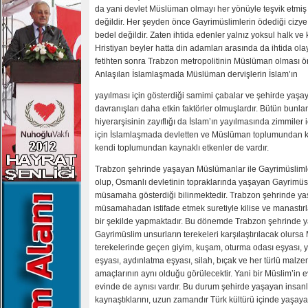
da yani devlet Müslüman olmayı her yönüyle teşvik etmiş
değildir. Her şeyden önce Gayrimüslimlerin ödediği cizye 
bedel değildir. Zaten ihtida edenler yalnız yoksul halk ve k
Hristiyan beyler hatta din adamları arasında da ihtida ola
fetihten sonra Trabzon metropolitinin Müslüman olması ör
Anlaşılan İslamlaşmada Müslüman dervişlerin İslam’ın
yayılması için gösterdiği samimi çabalar ve şehirde yaş
davranışları daha etkin faktörler olmuşlardır. Bütün bunla
hiyerarşisinin zayıflığı da İslam’ın yayılmasında zimmiler i
için İslamlaşmada devletten ve Müslüman toplumundan ka
kendi toplumundan kaynaklı etkenler de vardır.
Trabzon şehrinde yaşayan Müslümanlar ile Gayrimüslimle
olup, Osmanlı devletinin topraklarında yaşayan Gayrimüsl
müsamaha gösterdiği bilinmektedir. Trabzon şehrinde y
müsamahadan istifade etmek suretiyle kilise ve manastırla
bir şekilde yapmaktadır. Bu dönemde Trabzon şehrinde 
Gayrimüslim unsurların terekeleri karşılaştırılacak olurs
terekelerinde geçen giyim, kuşam, oturma odası eşyası, y
eşyası, aydınlatma eşyası, silah, bıçak ve her türlü malz
amaçlarının aynı olduğu görülecektir. Yani bir Müslim’in 
evinde de aynısı vardır. Bu durum şehirde yaşayan insanl
kaynaştıklarını, uzun zamandır Türk kültürü içinde yaşayan