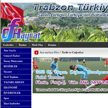
Galeriler
İlanlar
Mail Oku
iletişim
Ana Sayfa
Ana sayfaya Dön
//
Tarih ve Coğrafya
Güncel Haber
İnanç Dünyamız
RESİMLER
Siyaset
Sivil Toplum
YAZARLARDAN
EKONOMİ
İŞVERENLER
Spor
İdari haberler