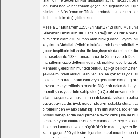
İslam dinine geçen bir kişi Müslüman adı almaktaydı. B
toplumlarında ve her zaman geçerli bir uygulama idi. Öyle
isimlerinin Müslüman ve Türkler tarafından kullanılan is
ile birlikte isim değiştirilmektedir.
Mesela 17 Muharrem 1155 (24 Mart 1742) günü Müslüman
Süleyman ismini almıştır. Hatta bu değişiklik sıklıkla baba
cümleden olarak Müslüman olan bir kişi daha Gayrimüsli
kayıtlarda Abdullah (Allah’ın kulu) olarak isimlendirilirdi
geçer tespitlerin istisnaları ile karşılaşmak da mümkündür. 
münasebeti ile 1832 numaralı sicilde Simon veledi Duka
mahallenin cizye defterini getirerek mahkemeye ibraz ett
Mehmed Çelebi’nin mühtedi olduğu açıkça bellidir. Zaten
şekilde mühtedi olduğu tesbit edilebilen çok az sayıda is
Çelebi’nin burada baba ismi veya genellikle olduğu gibi A
unvanı ile kaydedilmiş olmasıdır. Diğer bir nokta da bu y
önemli şahsiyetlerinin sahip olduğu Çelebi unvanını elde 
İslam’ı seçen gayrimüslimlerin ihtidasında yukarıda bahsed
büyük payı vardır. Evet, gereğinde aynı sokakta oturan, a
birbirlerinden ev alıp satan kişilerin dini alanda etkilen
İktisadi sebepler din değiştirmede faktör olmuş ise de bu 
olmak bir yana kültürel sebepler yanında belirleyici faktö
ihtidaları tamamen ya da büyük ölçüde maddi gayeler ile
kadar geçen 200 yıllık süre içerisinde toplumun hemen