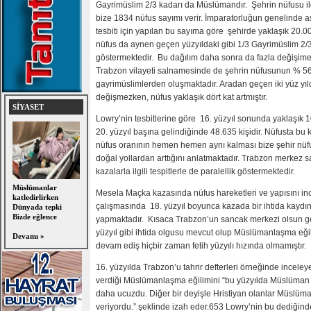
Gayrimüslim 2/3 kadarı da Müslümandır. Şehrin nüfusu ile 
bize 1834 nüfus sayımı verir. İmparatorluğun genelinde 
tesbiti için yapılan bu sayıma göre şehirde yaklaşık 20.
nüfus da aynen geçen yüzyıldaki gibi 1/3 Gayrimüslim 2/3
göstermektedir. Bu dağılım daha sonra da fazla değişime 
Trabzon vilayeti salnamesinde de şehrin nüfusunun % 
gayrimüslimlerden oluşmaktadır. Aradan geçen iki yüz yıl
değişmezken, nüfus yaklaşık dört kat artmıştır.
SİYASET
Lowry’nin tesbitlerine göre 16. yüzyıl sonunda yaklaşık 
20. yüzyıl başına gelindiğinde 48.635 kişidir. Nüfusta bu
nüfus oranının hemen hemen aynı kalması bize şehir nüfu
doğal yollardan arttığını anlatmaktadır. Trabzon merkez sa
kazalarla ilgili tespitlerle de paralellik göstermektedir.
Müslümanlar
Mesela Maçka kazasında nüfus hareketleri ve yapısını i
katledirlirken
çalışmasında 18. yüzyıl boyunca kazada bir ihtida kaydına
Dünyada tepki
Bizde eğlence
yapmaktadır. Kısaca Trabzon’un sancak merkezi olsun ge
yüzyıl gibi ihtida olgusu mevcut olup Müslümanlaşma eğil
Devamı »
devam ediş hiçbir zaman fetih yüzyılı hızında olmamıştır.
16. yüzyılda Trabzon’u tahrir defterleri örneğinde inceleye
verdiği Müslümanlaşma eğilimini “bu yüzyılda Müslüman
daha ucuzdu. Diğer bir deyişle Hristiyan olanlar Müslüm
veriyordu.” şeklinde izah eder.653 Lowry’nin bu dediğinde