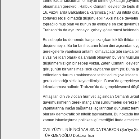
tarihe kadar Müslüman olmayan dinine çok bağlı gayrimü
olmamaları gerekirdi. Hâlbuki Osmanlı devletinde toplu ih
16. yüzyıllarda Balkanlarda karşımıza çıkar. Bu ihtida olay
zorlayıcı etkisi olmadığı düşünülebilir. Aksi halde devleti
toprağı olmuş olan ve bunun da etkisiyle en çok gayrimü
Trabzon’da da aynı zorlayıcı çabayı göstermesi beklenebil
Bu sebeple bu dönemde karşımıza çıkan tek tük ihtidanın 
düşünemeyiz. Bu tür bir ihtidanın İslam dini açısından u
gerekçelerle yapılması anlamlı olmayacağı gibi sayıca bir
siyasi ve idari olarak da anlamlı olmayan bu yeni Müsl
düşünmemiz için bir sebep yoktur. Zaten Osmanlı devleti
görüşünün bir yansıması sicil kayıtlarına girmiştir. Buna göre
edilenlerin durumu mahkemece tesbit edilmiş ve irtidat 
gerek olmadığı sicile kaydedilmiştir. Bursa’da gerçekleşm
tekrarlanması halinde Trabzon'da da gerçekleşmesi düşün
Anlaşılan din ve vicdan hürriyeti açısından Osmanlı uygul
gayrimüslimlerin gerek inançlarını sürdürmeleri gerekse h
yapmalarına imkân sağlaması açılarından günümüz termino
olursak demokratik bir nitelik taşımaktadır. Bu noktada İna
zaman İslamlaştırma politikası gütmediğini ifade etmekted
XVII. YÜZYILIN İKİNCİ YARISINDA TRABZON (Şer’iye Sici
TÜRKMENOĞLU Doktora Tezi