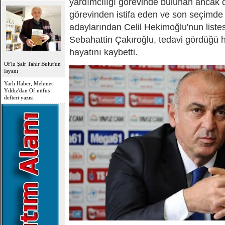
yardımcılığı görevinde bulunan ancak
OFLU HOCA'DAN
görevinden istifa eden ve son seçimd
TOPLUMSAL UYARI
adaylarından Celil Hekimoğlu'nun liste
Sebahattin Çakıroğlu, tedavi gördüğü
hayatını kaybetti.
Of'lu Şair Tahir Bulut'un
İsyanı
Yarlı Haber, Mehmet
Yıldız'dan Of nüfus
defteri yazısı