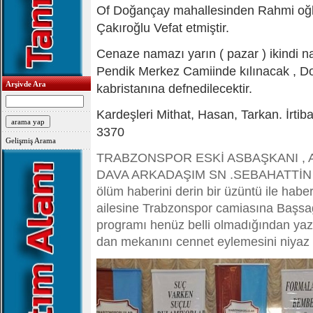
Of Doğançay mahallesinden Rahmi oğl
Çakıroğlu Vefat etmiştir.
Cenaze namazı yarın ( pazar ) ikindi 
Pendik Merkez Camiinde kılınacak , Do
Arşivde Ara
kabristanına defnedilecektir.
Kardeşleri Mithat, Hasan, Tarkan. İrti
3370
Gelişmiş Arama
TRABZONSPOR ESKİ ASBAŞKANI , 
DAVA ARKADAŞIM SN .SEBAHATTİN
ölüm haberini derin bir üzüntü ile ha
ailesine
Trabzonspor camiasına Başsağ
programı henüz belli olmadığından ya
dan mekanını cennet eylemesini niyaz 