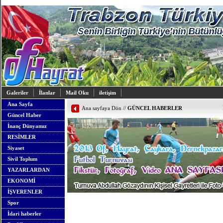
Galeriler
İlanlar
Mail Oku
iletişim
Ana Sayfa
Ana sayfaya Dön
//
GÜNCEL HABERLER
Güncel Haber
İnanç Dünyamız
RESİMLER
Siyaset
Sivil Toplum
YAZARLARDAN
EKONOMİ
İŞVERENLER
Spor
İdari haberler