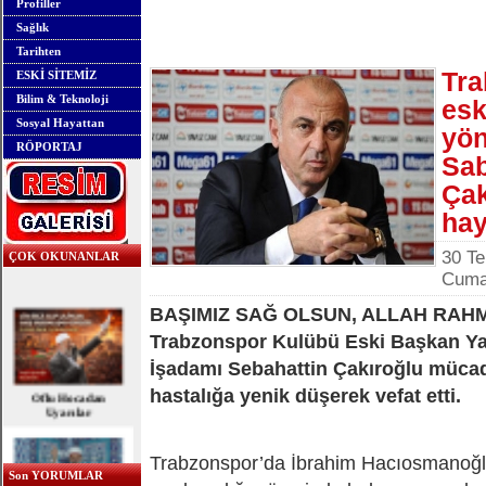
Profiller
Sağlık
Tarihten
Tra
ESKİ SİTEMİZ
Bilim & Teknoloji
esk
Sosyal Hayattan
yön
RÖPORTAJ
Sab
Çak
hay
30 T
ÇOK OKUNANLAR
Cumar
BAŞIMIZ SAĞ OLSUN, ALLAH RAH
Trabzonspor Kulübü Eski Başkan Ya
İşadamı Sebahattin Çakıroğlu mücad
Oflu Hocadan
hastalığa yenik düşerek vefat etti.
Uyarılar
Trabzonspor’da İbrahim Hacıosmanoğ
Son YORUMLAR