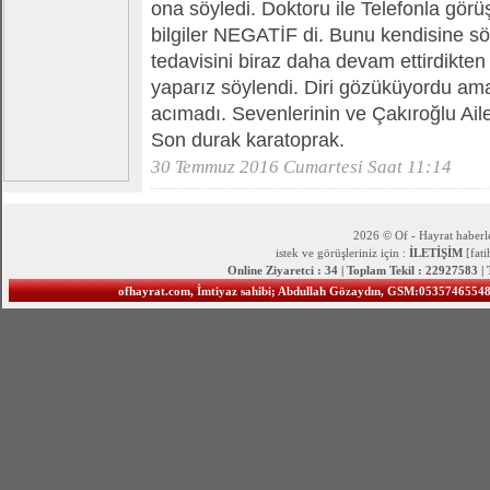
ona söyledi. Doktoru ile Telefonla görü
bilgiler NEGATİF di. Bunu kendisine sö
tedavisini biraz daha devam ettirdikten
yaparız söylendi. Diri gözüküyordu am
acımadı. Sevenlerinin ve Çakıroğlu Ail
Son durak karatoprak.
30 Temmuz 2016 Cumartesi Saat 11:14
2026 © Of - Hayrat haberle
istek ve görüşleriniz için :
İLETİŞİM
[fat
Online Ziyaretci : 34 | Toplam Tekil : 22927583 |
ofhayrat.com, İmtiyaz sahibi; Abdullah Gözaydın, GSM:05357465548 S