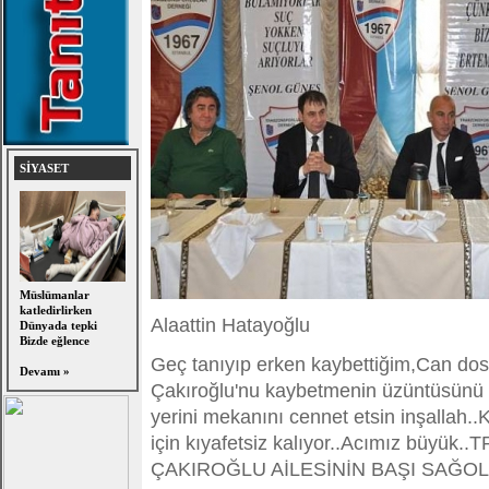
SİYASET
Müslümanlar
katledirlirken
Alaattin Hatayoğlu
Dünyada tepki
Bizde eğlence
Geç tanıyıp erken kaybettiğim,Can do
Devamı »
Çakıroğlu'nu kaybetmenin üzüntüsünü
yerini mekanını cennet etsin inşallah.
için kıyafetsiz kalıyor..Acımız büy
ÇAKIROĞLU AİLESİNİN BAŞI SAĞOL