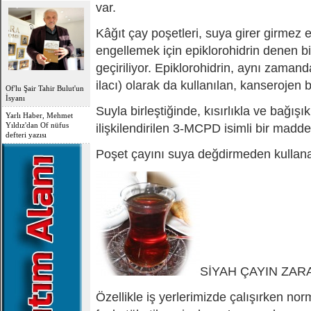
OFLU HOCA'DAN
var.
TOPLUMSAL UYARI
Kâğıt çay poşetleri, suya girer girmez er
engellemek için epiklorohidrin denen 
geçiriliyor. Epiklorohidrin, aynı zamand
ilacı) olarak da kullanılan, kanserojen
Of'lu Şair Tahir Bulut'un
İsyanı
Suyla birleştiğinde, kısırlıkla ve bağışı
Yarlı Haber, Mehmet
Yıldız'dan Of nüfus
ilişkilendirilen 3-MCPD isimli bir mad
defteri yazısı
Poşet çayını suya değdirmeden kullana
SİYAH ÇAYIN ZAR
Özellikle iş yerlerimizde çalışırken no