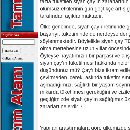
fazla tüketilen siyah çay’ın zararlarının
olumsuz etkilerinin gün geçtikçe artış 
tarafından açıklanmaktadır.
Ülke genelinde, siyah çay üretiminde g
başarıyı, tüketiminde de nerdeyse den
Arşivde Ara
söylenmektedir. Böylelikle siyah çay Tür
olma mertebesine uzun yıllar öncesinde
Öyleyse hayatımızın bir parçası ve alış
Gelişmiş Arama
siyah çay’ın tüketilmesi hakkında neler 
düşündünüz mü? Çay’ı bize ikram edilen
çevirmeden içerek, aslında tüketim sını
aşmadığımızı, sağlıklı bir yaşam seyri
mikarda tüketilmesi gerektiğini ve çizil
geçtiğimizde siyah çay’ın sağlığımız üz
zararları nelerdir ?
Yapılan araştırmalara göre ülkemizde s