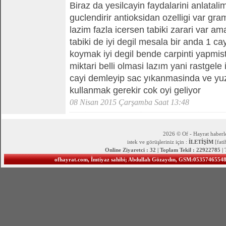
Biraz da yesilcayin faydalarini anlatalim
guclendirir antioksidan ozelligi var gr
lazim fazla icersen tabiki zarari var a
tabiki de iyi degil mesala bir anda 1 ca
koymak iyi degil bende carpinti yapmis
miktari belli olmasi lazım yani rastgele
cayi demleyip sac yıkanmasinda ve yu
kullanmak gerekir cok oyi geliyor
08 Nisan 2015 Çarşamba Saat 13:48
2026 © Of - Hayrat haberle
istek ve görüşleriniz için :
İLETİŞİM
[fat
Online Ziyaretci : 32 | Toplam Tekil : 22922785 |
ofhayrat.com, İmtiyaz sahibi; Abdullah Gözaydın, GSM:05357465548 S