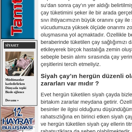
su’dan sonra çay’ın yer aldığı belirtilm
çay tüketimini şeker ile bir arada gerç
sıvı ihtiyacımızın büyük oranını çay il
vücudumuza yüksek ölçüde onarımı zor
oluşmasına yol açmaktadır. Özellikle b
beraberinde tüketilen çay sağlığımızı d
SİYASET
etkileyerek birçok hastalığa zemin olu
sebeple besin alımı sırasında çay yerine
çeşitlerini tercih etmeliyiz.
Siyah çay’ın hergün düzenli ol
Müslümanlar
zararları var mıdır ?
katledirlirken
Dünyada tepki
Bizde eğlence
Evet hergün tüketilen siyah çayda biz
Devamı »
birtakım zararlar meydana getirir. Özell
besinler ile ilgisi olduğunu düşündüğü
rahatsızlığına en birinci etken siyah ça
ve hergün tüketilen siyah çay ellerin tit
rahatsızlklara da sebep olabilmektedir.