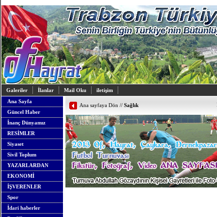
Galeriler
İlanlar
Mail Oku
iletişim
Ana Sayfa
Ana sayfaya Dön
//
Sağlık
Güncel Haber
İnanç Dünyamız
RESİMLER
Siyaset
Sivil Toplum
YAZARLARDAN
EKONOMİ
İŞVERENLER
Spor
İdari haberler