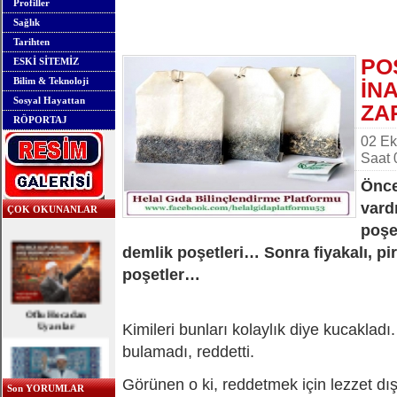
Profiller
Sağlık
Tarihten
PO
ESKİ SİTEMİZ
Bilim & Teknoloji
İN
Sosyal Hayattan
ZA
RÖPORTAJ
02 E
Saat 
Önce
vard
ÇOK OKUNANLAR
poşe
demlik poşetleri… Sonra fiyakalı, pir
poşetler…
Oflu Hocadan
Uyarılar
Kimileri bunları kolaylık diye kucakladı.
bulamadı, reddetti.
Görünen o ki, reddetmek için lezzet dı
Son YORUMLAR