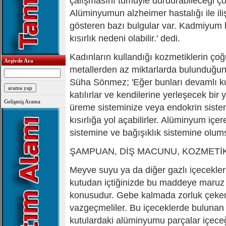
çalışmasını tümüyle durdurabileceği çok 
Alüminyumun alzheimer hastalığı ile ili
gösteren bazı bulgular var. Kadmiyum 
kısırlık nedeni olabilir.' dedi.
Kadınların kullandığı kozmetiklerin ço
Arşivde Ara
metallerden az miktarlarda bulunduğun
Süha Sönmez; 'Eğer bunları devamlı k
katılırlar ve kendilerine yerleşecek bir 
Gelişmiş Arama
üreme sisteminize veya endokrin sistem
kısırlığa yol açabilirler. Alüminyum içer
sistemine ve bağışıklık sistemine olumsu
ŞAMPUAN, DİŞ MACUNU, KOZMETİK.
Meyve suyu ya da diğer gazlı içecekleri
kutudan içtiğinizde bu maddeye maru
konusudur. Gebe kalmada zorluk çekenl
vazgeçmeliler. Bu içeceklerde bulunan f
kutulardaki alüminyumu parçalar içeceğ