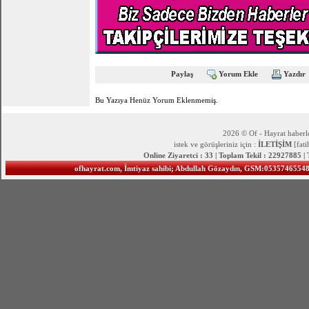
Paylaş
Yorum Ekle
Yazdır
Bu Yazıya Henüz Yorum Eklenmemiş.
2026 © Of - Hayrat haberle
istek ve görüşleriniz için :
İLETİŞİM
[fat
Online Ziyaretci : 33 | Toplam Tekil : 22927885 |
ofhayrat.com, İmtiyaz sahibi; Abdullah Gözaydın, GSM:05357465548 S