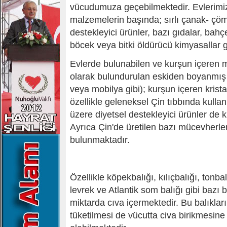
vücudumuza geçebilmektedir. Evlerimi
malzemelerin başında; sırlı çanak- çöml
destekleyici ürünler, bazı gıdalar, bahçe
böcek veya bitki öldürücü kimyasallar 
Evlerde bulunabilen ve kurşun içeren 
olarak bulundurulan eskiden boyanmış
veya mobilya gibi); kurşun içeren kristal
özellikle geleneksel Çin tıbbında kulla
üzere diyetsel destekleyici ürünler de 
Ayrıca Çin'de üretilen bazı mücevherl
bulunmaktadır.
Özellikle köpekbalığı, kılıçbalığı, tonbalı
levrek ve Atlantik som balığı gibi bazı 
miktarda cıva içermektedir. Bu balıklar
tüketilmesi de vücutta civa birikmesin