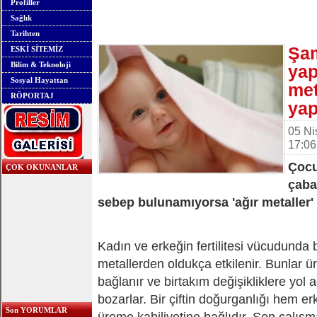
Profiller
Sağlık
Tarihten
Şam
ESKİ SİTEMİZ
Bilim & Teknoloji
yap
Sosyal Hayattan
met
RÖPORTAJ
yap
05 Ni
17:06
Çocu
ÇOK OKUNANLAR
çaba
sebep bulunamıyorsa 'ağır metaller' 
Kadın ve erkeğin fertilitesi vücudunda 
metallerden oldukça etkilenir. Bunlar ür
bağlanır ve birtakım değişikliklere yol 
bozarlar. Bir çiftin doğurganlığı hem e
Son YORUMLAR