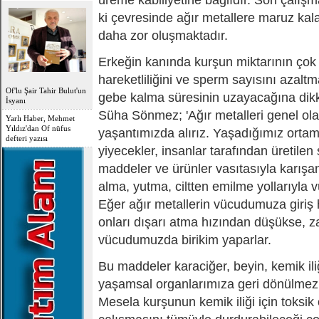
üreme kabiliyetine bağlıdır. Son çalış
ki çevresinde ağır metallere maruz kala
daha zor oluşmaktadır.
Erkeğin kanında kurşun miktarının çok
hareketliliğini ve sperm sayısını azaltm
Of'lu Şair Tahir Bulut'un
gebe kalma süresinin uzayacağına dikk
İsyanı
Süha Sönmez; 'Ağır metalleri genel ol
Yarlı Haber, Mehmet
Yıldız'dan Of nüfus
yaşantımızda alırız. Yaşadığımız ortam
defteri yazısı
yiyecekler, insanlar tarafından üretilen
maddeler ve ürünler vasıtasıyla karışan
alma, yutma, ciltten emilme yollarıyla 
Eğer ağır metallerin vücudumuza giriş
onları dışarı atma hızından düşükse, 
vücudumuzda birikim yaparlar.
Bu maddeler karaciğer, beyin, kemik ili
yaşamsal organlarımıza geri dönülmez h
Mesela kurşunun kemik iliği için toksi