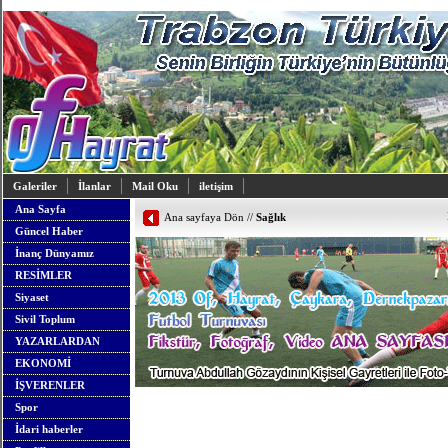
Galeriler
İlanlar
Mail Oku
iletişim
Ana Sayfa
Ana sayfaya Dön
//
Sağlık
Güncel Haber
İnanç Dünyamız
RESİMLER
Siyaset
Sivil Toplum
YAZARLARDAN
EKONOMİ
İŞVERENLER
Spor
İdari haberler