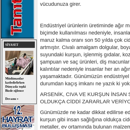
vücudunuza girer.
Endüstriyel ürünlerin üretiminde ağır m
biçimde kullanılması nedeniyle, insanla
maruz kalma oranı son 50 yılda çok cidd
SİYASET
artmıştır. Civalı amalgam dolgular, bo
suyundaki kurşun, işlenmiş gıdalar, koz
şampuan ve saç ürünleri, diş macunlar
kalıntılar nedeniyle insanlar her an ağır
yaşamaktadır. Günümüzün endüstriyel
Müslümanlar
katledirlirken
durumdan kaçış imkanı ne yazık ki yok
Dünyada tepki
Bizde eğlence
ARSENİK, CIVA VE KURŞUN İNSAN 
Devamı »
OLDUKÇA CİDDİ ZARARLAR VERİY
Günümüzde ne kadar dikkat edilirse edi
kurşun gibi insan sağlığına oldukça cid
metaller, ev ortamında bulunan malze