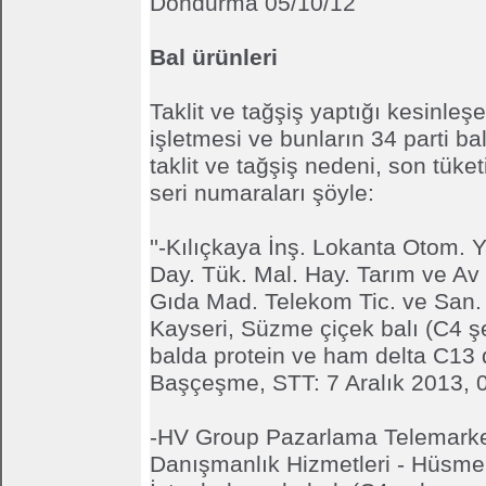
Dondurma 05/10/12
Bal ürünleri
Taklit ve tağşiş yaptığı kesinleş
işletmesi ve bunların 34 parti ba
taklit ve tağşiş nedeni, son tüketi
seri numaraları şöyle:
''-Kılıçkaya İnş. Lokanta Otom. Y
Day. Tük. Mal. Hay. Tarım ve Av
Gıda Mad. Telekom Tic. ve San. L
Kayseri, Süzme çiçek balı (C4 ş
balda protein ve ham delta C13 de
Başçeşme, STT: 7 Aralık 2013, 
-HV Group Pazarlama Telemarke
Danışmanlık Hizmetleri - Hüsmen 