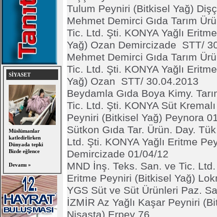
Tulum Peyniri (Bitkisel Yağ) Diş
Mehmet Demirci Gıda Tarım Ürün
Tic. Ltd. Şti. KONYA Yağlı Eritme 
Yağ) Ozan Demircizade STT/ 3
Mehmet Demirci Gıda Tarım Ürün
Tic. Ltd. Şti. KONYA Yağlı Eritme 
SİYASET
Yağ) Ozan STT/ 30.04.2013
Beydamla Gıda Boya Kimy. Tarı
Tic. Ltd. Şti. KONYA Süt Kremalı
Peyniri (Bitkisel Yağ) Peynora 
Sütkon Gıda Tar. Ürün. Day. Tük.
Müslümanlar
katledirlirken
Ltd. Şti. KONYA Yağlı Eritme Peyn
Dünyada tepki
Bizde eğlence
Demircizade 01/04/12
MND İnş. Teks. San. ve Tic. Ltd
Devamı »
Eritme Peyniri (Bitkisel Yağ) L
YGS Süt ve Süt Ürünleri Paz. San.
İZMİR Az Yağlı Kaşar Peyniri (Bi
Nişasta) Erpey 76