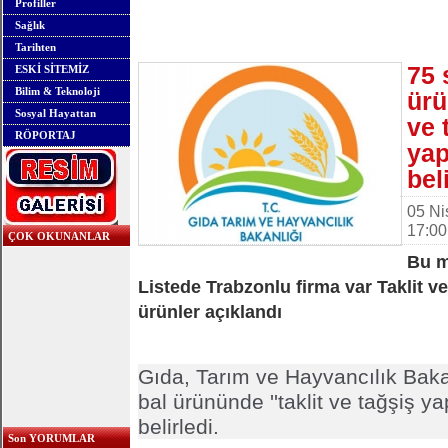
Profiller
Sağlık
Tarihten
75 
ESKİ SİTEMİZ
Bilim & Teknoloji
ürü
Sosyal Hayattan
ve 
RÖPORTAJ
yap
bel
05 Ni
17:00
ÇOK OKUNANLAR
Bu m
Listede Trabzonlu firma var Taklit ve
ürünler açıklandı
Gıda, Tarım ve Hayvancılık Bakan
bal ürününde ''taklit ve tağşiş yap
belirledi.
Son YORUMLAR