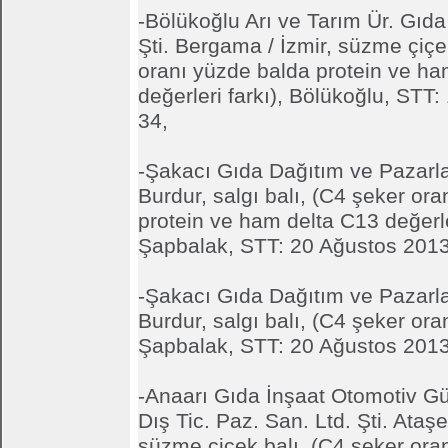
-Bölükoğlu Arı ve Tarım Ür. Gıda 
Şti. Bergama / İzmir, süzme çiçe
oranı yüzde balda protein ve ha
değerleri farkı), Bölükoğlu, STT:
34,
-Şakacı Gıda Dağıtım ve Pazarl
Burdur, salgı balı, (C4 şeker or
protein ve ham delta C13 değerler
Şapbalak, STT: 20 Ağustos 2013
-Şakacı Gıda Dağıtım ve Pazarl
Burdur, salgı balı, (C4 şeker ora
Şapbalak, STT: 20 Ağustos 2013
-Anaarı Gıda İnşaat Otomotiv Gü
Dış Tic. Paz. San. Ltd. Şti. Ataşeh
süzme çiçek balı, (C4 şeker ora