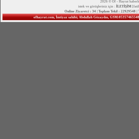
2026 © Of - Hayrat haberle
istek ve görüşleriniz için :
İLETİŞİM
[fat
Online Ziyaretci : 34 | Toplam Tekil : 22929548 |
ofhayrat.com, İmtiyaz sahibi; Abdullah Gözaydın, GSM:05357465548 S