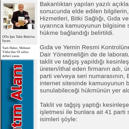
Bakanlıktan yapılan yazılı açıkl
sonucunda elde edilen bilgilerin,
Hizmetleri, Bitki Sağlığı, Gıda
uyarınca kamuoyunun bilgisine 
hükme bağlandığı belirtildi.
Of'lu Şair Tahir Bulut'un
İsyanı
Gıda ve Yemin Resmi Kontrolün
Yarlı Haber, Mehmet
Yıldız'dan Of nüfus
Dair Yönetmeliğin de de laborat
defteri yazısı
taklit ve tağşiş yapıldığı kesinl
üreten/ithal eden firmanın adı, ü
parti ve/veya seri numarasının, 
internet sitesinde kamuoyunun b
sunulabileceği hükmünün yer aldı
Taklit ve tağşiş yaptığı kesinleş
işletmesi ile bunlara ait 41 parti 
isimleri şöyle: