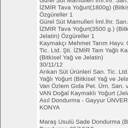
Gürel Süt Mamulleri İml.İhr. San.T
İZMİR Tava Yoğurt(1800g) (Bitki
Özgüreller 1
Gürel Süt Mamulleri İml.İhr. San.T
İZMİR Tava Yoğurt(3500 g.) (Bitk
Jelatin) Özgüreller 1
Kaymakçı Mehmet Tarım Hayv. G
Tic. Ltd. Şti. İZMİR Tam Yağlı K
(Bitkisel Yağ ve Jelatin)
30/11/12
Arıkan Süt Ürünleri San. Tic. Lt
Yağlı Yoğurt (Bitkisel Yağ ve Jel
Van Özlem Gıda Pet. Ürn. San. ve
VAN Doğal Kaymaklı Yoğurt (Jela
Asıl Dondurma - Gayyur ÜNVER
KONYA
Maraş Usulü Sade Dondurma (Bit