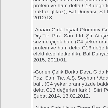
protein ve ham delta C13 değerle
fruktoz glikoz), Bal Dünyası, STT
2012/13,
-Anaarı Gıda İnşaat Otomotiv Gü
Dış Tic. Paz. San. Ltd. Şti. Ataşeh
süzme çiçek balı, (C4 şeker ora
protein ve ham delta C13 değerle
elektriksel iletkenlik), Bal Düny
2015, 2011/01,
-Gönen Çelik Borka Deva Gıda K
Paz. San. Tic. A.Ş. Seyhan / Ad
balı, (C4 şeker oranı yüzde bal
delta C13 değerleri farkı), Siirt 
Şubat 2014, 13.02.2012,
-Alibaş Gıda Hayv. Tarım Ürn. Sa