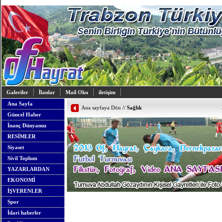
Galeriler
İlanlar
Mail Oku
iletişim
Ana Sayfa
Ana sayfaya Dön
//
Sağlık
Güncel Haber
İnanç Dünyamız
RESİMLER
Siyaset
Sivil Toplum
YAZARLARDAN
EKONOMİ
İŞVERENLER
Spor
İdari haberler