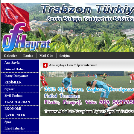
Galeriler
İlanlar
Mail Oku
iletişim
Ana Sayfa
Ana sayfaya Dön
//
İşverenlerimiz
Güncel Haber
İnanç Dünyamız
RESİMLER
Siyaset
Sivil Toplum
YAZARLARDAN
EKONOMİ
İŞVERENLER
Spor
İdari haberler