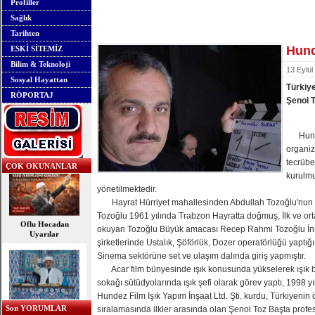
Profiller
Sağlık
Tarihten
Hunde
ESKİ SİTEMİZ
Bilim & Teknoloji
13 Eylül
Sosyal Hayattan
Türkiye
RÖPORTAJ
Şenol 
Hundez
organiz
tecrübel
ÇOK OKUNANLAR
kurulmu
yönetilmektedir.
Hayrat Hürriyet mahallesinden Abdullah Tozoğlu'nun al
Oflu Hocadan
Tozoğlu 1961 yılında Trabzon Hayratta doğmuş, İlk ve orta
Uyarılar
okuyan Tozoğlu Büyük amacası Recep Rahmi Tozoğlu İn
şirketlerinde Ustalık, Şöförlük, Dozer operatörlüğü yaptı
Sinema sektörüne set ve ulaşım dalında giriş yapmıştır.
Acar film bünyesinde ışık konusunda yükselerek ışık ba
sokağı sütüdyolarında ışık şefi olarak görev yaptı, 1998 y
OFLU HOCA'DAN
Hundez Film Işık Yapım İnşaat Ltd. Şti. kurdu, Türkiyenin ö
TOPLUMSAL UYARI
Son YORUMLAR
sıralamasında ilkler arasında olan Şenol Toz Başta profe