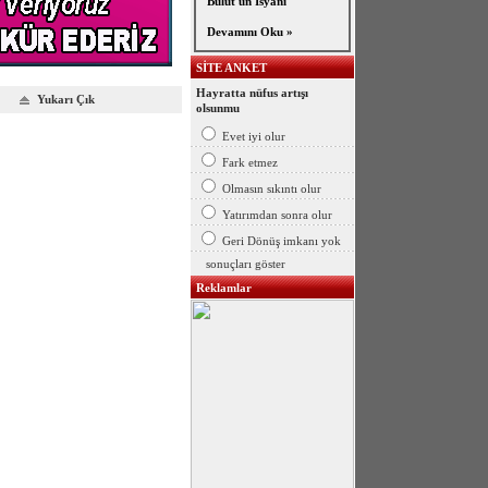
Bulut'un İsyanı
Devamını Oku »
SİTE ANKET
Hayratta nüfus artışı
Yukarı Çık
olsunmu
Evet iyi olur
Fark etmez
Olmasın sıkıntı olur
Yatırımdan sonra olur
Geri Dönüş imkanı yok
sonuçları göster
Reklamlar