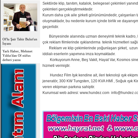
Sektörde klip, tanıtım, katalok, belegesel çekimleri yanın
çekimleri gerçekleştirmektedir.
Kurum daha çok aile şirketi görünümündedir, çalışanlar
oluşmaktadır, bu nedenle kurum içinde birlik ve dayanışma
geçerlidir.
Bünyesinde alanında uzman deneyimli teknik kadro, Işı
Of'lu Şair Tahir Bulut'un
çok reklam filmlerinde ışıklandırma teknik hizmetleri sağ
İsyanı
Reklam ve klip çekimlerinde yoğunlaşan şirket, uzun
Yarlı Haber, Mehmet
iddialı eserlerin yapımına imza koymaktadır.
Yıldız'dan Of nüfus
Korkuyorum Anne, Beş Vakit, Hayat Var, Kosmos sinema
defteri yazısı
hizmeti vermiştir.
Hundez Film Işık kendine ait, ileri teknoloji ışık ekip
jeneratör, 300 KW Tungsten, 120 KVA HMİ , Soğuk ışık Kino 
veren ekipman parkına sahiptir.
Kurumsal web adresi:
www.hundez.com
info@hundez.c