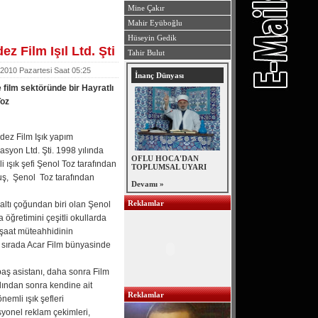
Mine Çakır
Mahir Eyüboğlu
Hüseyin Gedik
z Film Işıl Ltd. Şti
Tahir Bulut
 2010 Pazartesi Saat 05:25
İnanç Dünyası
 film sektöründe bir Hayratlı
Toz
 Film Işık yapım
asyon Ltd. Şti. 1998 yılında
OFLU HOCA'DAN
i ışık şefi Şenol Toz tarafından
TOPLUMSAL UYARI
ş, Şenol Toz tarafından
Devamı »
Reklamlar
tı çoğundan biri olan Şenol
 öğretimini çeşitli okullarda
şaat müteahhidinin
ğı sırada Acar Film bünyasinde
ş asistanı, daha sonra Film
ılından sonra kendine ait
Reklamlar
nemli ışık şefleri
syonel reklam çekimleri,