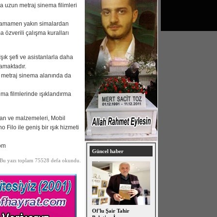
da uzun metraj sinema filimleri
ı tamamen yakın simalardan
 özverili çalışma kuralları
k şefi ve asistanlarla daha
lamaktadır.
 metraj sinema alanında da
 filmlerinde ışıklandırma
man ve malzemeleri, Mobil
Filo ile geniş bir ışık hizmeti
om
Güncel haber
Bu yazı toplam 75528 defa okundu.
Of'lu Şair Tahir