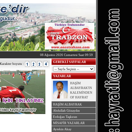
08 Ağustos 2026 Cumartesi Saat 09:59
GEREKLİ SAYFALAR
Karakter boyutu :
YAZARLAR
HAŞİM
ALBAYRAK'IN
KALEMİNDEN
OF HAYRAT
BELGESELİ
HAŞİM ALBAYRAK
Abdullah Gözaydın
Erdoğan Taşkıran
MİSAFİR YAZARLAR
Aytekin Akay